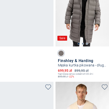
Sale
Finshley & Harding
Męska kurtka pikowana - długa Fudo
Obniżona cena
699,95 zł
899,95 zł
Najniższa cena z ostatnich 30 dni:
899,95
zł
-22%