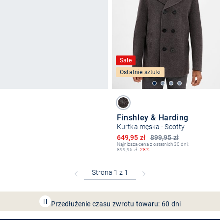
Sale
Ostatnie sztuki
Finshley & Harding
Kurtka męska - Scotty
Obniżona cena
649,95 zł
899,95 zł
Najniższa cena z ostatnich 30 dni:
899,95
zł
-28%
Bezpłatna dostawa z Friends
CLUB
Przedłużenie czasu zwrotu towaru: 60 dni