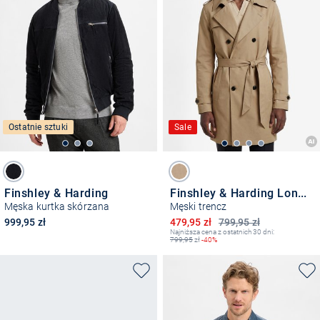
Ostatnie sztuki
Sale
Finshley & Harding
Finshley & Harding London
Męska kurtka skórzana
Męski trencz
Obniżona cena
999,95 zł
479,95 zł
799,95 zł
Najniższa cena z ostatnich 30 dni:
799,95
zł
-40%