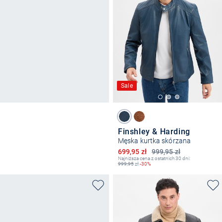
Sale
Finshley & Harding
Męska kurtka skórzana
Obniżona cena
699,95 zł
999,95 zł
Najniższa cena z ostatnich 30 dni:
999,95
zł
-30%