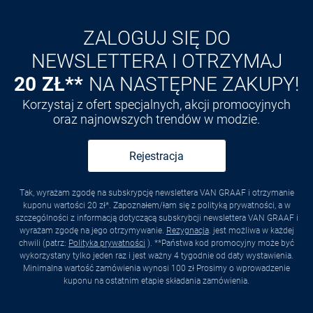
Odkryj aplikację VAN
GRAAF
ZALOGUJ SIĘ DO
NEWSLETTERA I OTRZYMAJ
20 ZŁ**
NA NASTĘPNE ZAKUPY!
Korzystaj z ofert specjalnych, akcji promocyjnych
oraz najnowszych trendów w modzie.
Rejestracja
Tak, wyrażam zgodę na subskrypcję newslettera VAN GRAAF i otrzymanie
kuponu wartości 20 zł*. Zapoznałem/łam się z polityką prywatności, a w
szczególności z informacją dotyczącą subskrybcji newslettera VAN GRAAF i
wyrażam zgodę na jego otrzymywanie.
Rezygnacja
. jest możliwa w każdej
chwili (patrz:
Polityka prywatności
). **Państwa kod promocyjny może być
wykorzystany tylko jeden raz i jest ważny 4 tygodnie od daty wystawienia.
Minimalna wartość zamówienia wynosi 100 zł Prosimy o wprowadzenie
kuponu na ostatnim etapie składania zamówienia.