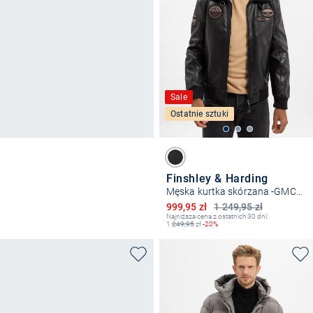
Sale
Ostatnie sztuki
Finshley & Harding
Męska kurtka skórzana -GMChicago
Obniżona cena
999,95 zł
1 249,95 zł
Najniższa cena z ostatnich 30 dni:
1
249,95
zł
-20%