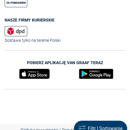
NASZE FIRMY KURIERSKIE
Dostawa tylko na terenie Polski
POBIERZ APLIKACJĘ VAN GRAAF TERAZ
Filtr I Sortowanie
|
|
|
Polityka prywatności
Regulamin
Nota prawna