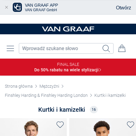
VAN GRAAF APP
Otwórz
VAN GRAAF GmbH
Przjedź do głównej zawartości
FINAL SALE
Do 50% rabatu na wiele
stylizacji
Strona główna
Mężczyźni
Finshley Harding & Finshley Harding London
Kurtki i kamizelki
Kurtki i kamizelki
16