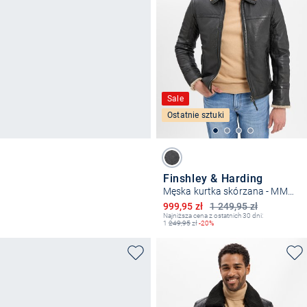
Sale
Ostatnie sztuki
Finshley & Harding
Męska kurtka skórzana - MMAlasko
Obniżona cena
999,95 zł
1 249,95 zł
Najniższa cena z ostatnich 30 dni:
1
249,95
zł
-20%