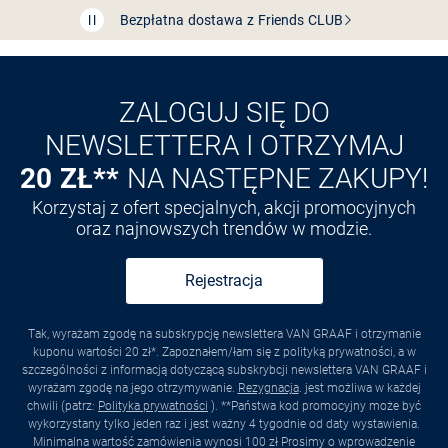
Bezpłatna dostawa z Friends
CLUB
Przedłużenie czasu zwrotu towaru: 60 dni
Odkryj aplikację VAN
GRAAF
ZALOGUJ SIĘ DO
NEWSLETTERA I OTRZYMAJ
20 ZŁ**
NA NASTĘPNE ZAKUPY!
Korzystaj z ofert specjalnych, akcji promocyjnych
oraz najnowszych trendów w modzie.
Rejestracja
Tak, wyrażam zgodę na subskrypcję newslettera VAN GRAAF i otrzymanie
kuponu wartości 20 zł*. Zapoznałem/łam się z polityką prywatności, a w
szczególności z informacją dotyczącą subskrybcji newslettera VAN GRAAF i
wyrażam zgodę na jego otrzymywanie.
Rezygnacja
. jest możliwa w każdej
chwili (patrz:
Polityka prywatności
). **Państwa kod promocyjny może być
wykorzystany tylko jeden raz i jest ważny 4 tygodnie od daty wystawienia.
Minimalna wartość zamówienia wynosi 100 zł Prosimy o wprowadzenie