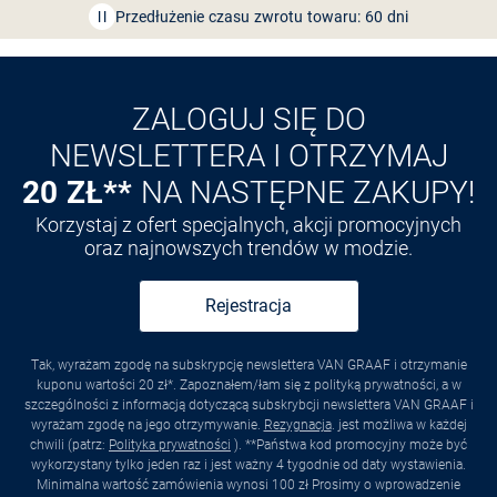
Przedłużenie czasu zwrotu towaru: 60 dni
Odkryj aplikację VAN
GRAAF
ZALOGUJ SIĘ DO
NEWSLETTERA I OTRZYMAJ
20 ZŁ**
NA NASTĘPNE ZAKUPY!
Korzystaj z ofert specjalnych, akcji promocyjnych
oraz najnowszych trendów w modzie.
Rejestracja
Tak, wyrażam zgodę na subskrypcję newslettera VAN GRAAF i otrzymanie
kuponu wartości 20 zł*. Zapoznałem/łam się z polityką prywatności, a w
szczególności z informacją dotyczącą subskrybcji newslettera VAN GRAAF i
wyrażam zgodę na jego otrzymywanie.
Rezygnacja
. jest możliwa w każdej
chwili (patrz:
Polityka prywatności
). **Państwa kod promocyjny może być
wykorzystany tylko jeden raz i jest ważny 4 tygodnie od daty wystawienia.
Minimalna wartość zamówienia wynosi 100 zł Prosimy o wprowadzenie