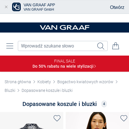
VAN GRAAF APP
Otwórz
VAN GRAAF GmbH
Przjedź do głównej zawartości
FINAL SALE
Do 50% rabatu na wiele
stylizacji
Strona główna
Kobiety
Bogactwo kwiatowych wzorów
Bluzki
Dopasowane koszule i bluzki
Dopasowane koszule i bluzki
4