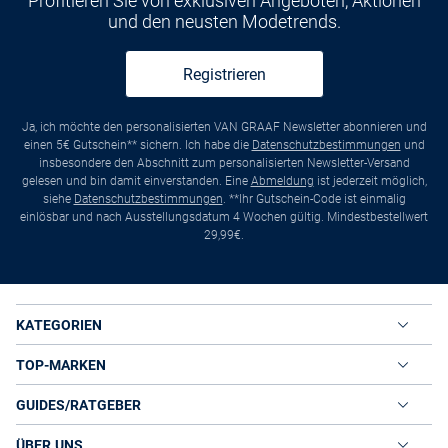
Profitieren Sie von exklusiven Angeboten, Aktionen
und den neusten Modetrends.
Registrieren
Ja, ich möchte den personalisierten VAN GRAAF Newsletter abonnieren und
einen 5€ Gutschein** sichern. Ich habe die
Datenschutzbestimmungen
und
insbesondere den Abschnitt zum personalisierten Newsletter-Versand
gelesen und bin damit einverstanden. Eine
Abmeldung
ist jederzeit möglich,
siehe
Datenschutzbestimmungen
. **Ihr Gutschein-Code ist einmalig
einlösbar und nach Ausstellungsdatum 4 Wochen gültig. Mindestbestellwert
29,99€.
KATEGORIEN
TOP-MARKEN
GUIDES/RATGEBER
ÜBER UNS