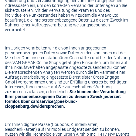
Validierung und Vervollständigung der von Ihnen angegebenen
Adressdaten ein, um den korrekten Versand der Unterlagen an Sie
sicherzustellen. Mit der Verwaltung der Prämien und des
individuellen Punktestandes haben wir zudem die Antavo Ltd.
beauftragt, die Ihre personenbezogene Daten zu diesem Zweck im
Rahmen einer Auftragsverarbeitung weisungsgebunden
verarbeitet.
Im Übrigen verarbeiten wir die von Ihnen angegebenen
personenbezogenen Daten sowie Daten zu den von Ihnen mit der
MemberID in unseren stationären Geschäften und bei der Nutzung
des VAN GRAAF Online Shops getätigten Einkäufen, um Ihnen auf
Ihr Einkaufsverhalten angepasste Angebote zusenden zu können.
Die entsprechenden Analysen werden durch die im Rahmen einer
Auftragsverarbeitung eingesetzte Dienstleister Cross Engage
GmbH vorgenommen und sind zur Erfüllung unseres berechtigten
Interesses, Ihnen besser auf Sie zugeschnittene Werbung
zukommen zu lassen, erforderlich.
Sie können der Verarbeitung
Ihrer personenbezogenen Daten zu diesem Zweck jederzeit
formlos über
cardservice@peek-und-
cloppenburg.de
widersprechen.
Um Ihnen digitale Pässe (Coupons, Kundenkarten,
Geschenkkarten) auf Ihr mobiles Endgerät senden zu können,
nutzen wir die Technologie von Urban Airship Inc, 1417 NW Everett