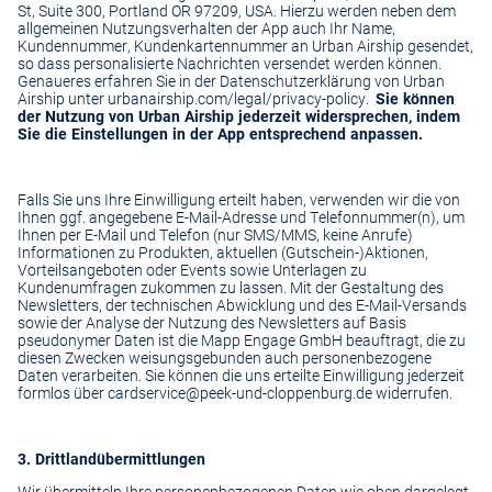
St, Suite 300, Portland OR 97209, USA. Hierzu werden neben dem
allgemeinen Nutzungsverhalten der App auch Ihr Name,
Kundennummer, Kundenkartennummer an Urban Airship gesendet,
so dass personalisierte Nachrichten versendet werden können.
Genaueres erfahren Sie in der Datenschutzerklärung von Urban
Airship unter
urbanairship.com/legal/privacy-policy.
Sie können
der Nutzung von Urban Airship jederzeit widersprechen, indem
Sie die Einstellungen in der App entsprechend anpassen.
Falls Sie uns Ihre Einwilligung erteilt haben, verwenden wir die von
Ihnen ggf. angegebene E-Mail-Adresse und Telefonnummer(n), um
Ihnen per E-Mail und Telefon (nur SMS/MMS, keine Anrufe)
Informationen zu Produkten, aktuellen (Gutschein-)Aktionen,
Vorteilsangeboten oder Events sowie Unterlagen zu
Kundenumfragen zukommen zu lassen. Mit der Gestaltung des
Newsletters, der technischen Abwicklung und des E-Mail-Versands
sowie der Analyse der Nutzung des Newsletters auf Basis
pseudonymer Daten ist die Mapp Engage GmbH beauftragt, die zu
diesen Zwecken weisungsgebunden auch personenbezogene
Daten verarbeiten. Sie können die uns erteilte Einwilligung jederzeit
formlos über
cardservice@peek-und-cloppenburg.de
widerrufen.
3. Drittlandübermittlungen
Wir übermitteln Ihre personenbezogenen Daten wie oben dargelegt