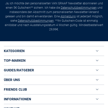
Ja, ich möchte den personalisierten VAN GRAAF Newsletter abonnieren und
einen 5€ Gutschein** sichern. Ich habe die
Datenschutzbestimmungen
und
insbesondere den Abschnitt zum personalisierten Newsletter-Versand
gelesen und bin damit einverstanden. Eine
Abmeldung
ist jederzeit möglich,
siehe
Datenschutzbestimmungen
. **Ihr Gutschein-Code ist einmalig
einlösbar und nach Ausstellungsdatum 4 Wochen gültig. Mindestbestellwert
29,99€.
KATEGORIEN
TOP-MARKEN
GUIDES/RATGEBER
ÜBER UNS
FRIENDS CLUB
INFORMATIONEN