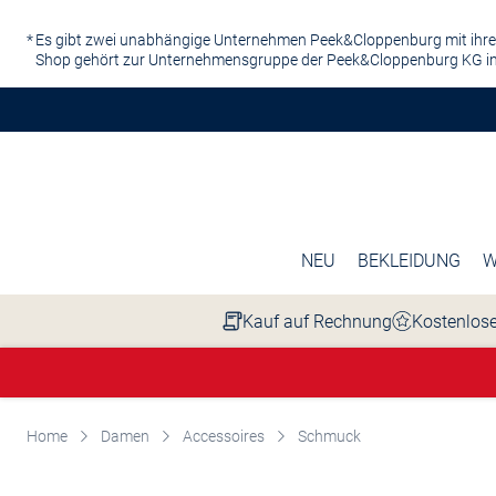
Zum Hauptinhalt springen
Es gibt zwei unabhängige Unternehmen Peek&Cloppenburg mit ihre
Shop gehört zur Unternehmensgruppe der Peek&Cloppenburg KG in
NEU
BEKLEIDUNG
W
Kauf auf Rechnung
Kostenlose
Home
Damen
Accessoires
Schmuck