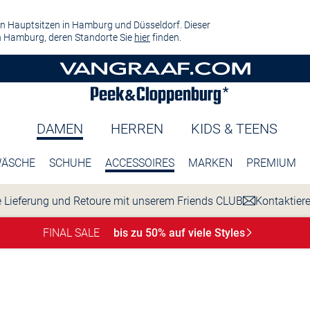
n Hauptsitzen in Hamburg und Düsseldorf. Dieser
 Hamburg, deren Standorte Sie
hier
finden.
DAMEN
HERREN
KIDS & TEENS
ÄSCHE
SCHUHE
ACCESSOIRES
MARKEN
PREMIUM
 Lieferung und Retoure mit unserem Friends CLUB
Kontaktier
FINAL SALE
bis zu 50% auf viele
Styles