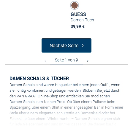
GUESS
Damen Tuch
39,99 €
Nächste Seite
DAMEN SCHALS & TÜCHER
Damen-Schals sind wahre Hingucker bei einem jeden Outfit, wenn
sie richtig kombiniert und getragen werden. Stöbern Sie jetzt durch
den VAN GRAAF Online-Shop und entdecken Sie modischen
Damen-Schals zum kleinen Preis. Ob über einem Pullover beim
Spaziergang, über einem Shirt in einer angesagten Bar, in Form einer
Stola über einem eleganten schulterfreien Damenkleid oder bei
Eiseskälte über einem Wintermantel – Damen-Schals eignen sich
für jede Gelegenheit und sind immer passend. Sie dienen häufig
funktionell als Schutz vor Wind und Kälte, werden aber heutzutage