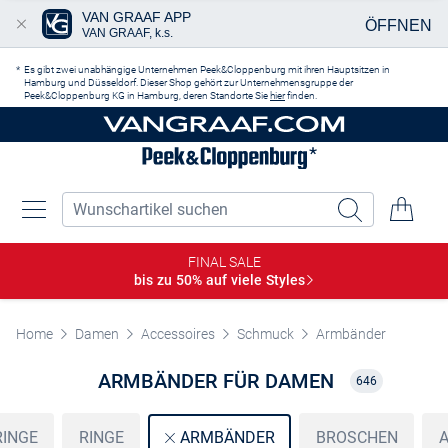
VAN GRAAF APP
ÖFFNEN
VAN GRAAF, k.s.
Zum Hauptinhalt springen
Es gibt zwei unabhängige Unternehmen Peek&Cloppenburg mit ihren Hauptsitzen in
Hamburg und Düsseldorf. Dieser Shop gehört zur Unternehmensgruppe der
Peek&Cloppenburg KG in Hamburg, deren Standorte Sie
hier
finden.
FINAL SALE
bis zu 50% auf viele
Styles
Home
Damen
Accessoires
Schmuck
Armbänder
ARMBÄNDER FÜR DAMEN
646
INGE
RINGE
BROSCHEN
ARMBÄNDER