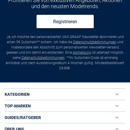
Profitieren Sie von exklusiven Angeboten, Aktionen
und den neusten Modetrends.
Registrieren
Ja, ich möchte den personalisierten VAN GRAAF Newsletter abonnieren und
einen 5€ Gutschein** sichern. Ich habe die
Datenschutzbestimmungen
und
insbesondere den Abschnitt zum personalisierten Newsletter-Versand
gelesen und bin damit einverstanden. Eine
Abmeldung
ist jederzeit möglich,
siehe
Datenschutzbestimmungen
. **Ihr Gutschein-Code ist einmalig
einlösbar und nach Ausstellungsdatum 4 Wochen gültig. Mindestbestellwert
29,99€.
KATEGORIEN
TOP-MARKEN
GUIDES/RATGEBER
ÜBER UNS