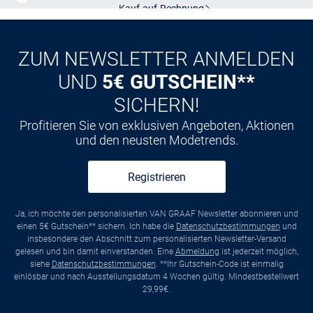
Kauf auf
Rechnung
ZUM NEWSLETTER ANMELDEN
UND
5€ GUTSCHEIN**
SICHERN!
Profitieren Sie von exklusiven Angeboten, Aktionen
und den neusten Modetrends.
Registrieren
Ja, ich möchte den personalisierten VAN GRAAF Newsletter abonnieren und
einen 5€ Gutschein** sichern. Ich habe die
Datenschutzbestimmungen
und
insbesondere den Abschnitt zum personalisierten Newsletter-Versand
gelesen und bin damit einverstanden. Eine
Abmeldung
ist jederzeit möglich,
siehe
Datenschutzbestimmungen
. **Ihr Gutschein-Code ist einmalig
einlösbar und nach Ausstellungsdatum 4 Wochen gültig. Mindestbestellwert
29,99€.