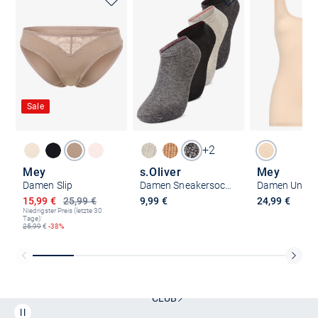
Sale
+2
Mey
s.Oliver
Mey
Damen Slip
Damen Sneakersocken
Damen Unter
Ermäßigter Preis
15,99 €
25,99 €
9,99 €
24,99 €
Niedrigster Preis (letzte 30
Tage):
25,99
€
-38%
Kostenlose Lieferung und Retoure mit unserem Friends
CLUB