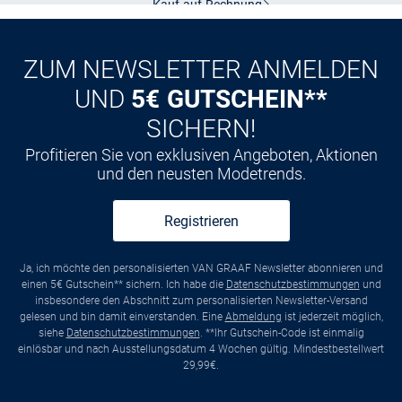
Kauf auf
Rechnung
ZUM NEWSLETTER ANMELDEN
UND
5€ GUTSCHEIN**
SICHERN!
Profitieren Sie von exklusiven Angeboten, Aktionen
und den neusten Modetrends.
Registrieren
Ja, ich möchte den personalisierten VAN GRAAF Newsletter abonnieren und
einen 5€ Gutschein** sichern. Ich habe die
Datenschutzbestimmungen
und
insbesondere den Abschnitt zum personalisierten Newsletter-Versand
gelesen und bin damit einverstanden. Eine
Abmeldung
ist jederzeit möglich,
siehe
Datenschutzbestimmungen
. **Ihr Gutschein-Code ist einmalig
einlösbar und nach Ausstellungsdatum 4 Wochen gültig. Mindestbestellwert
29,99€.