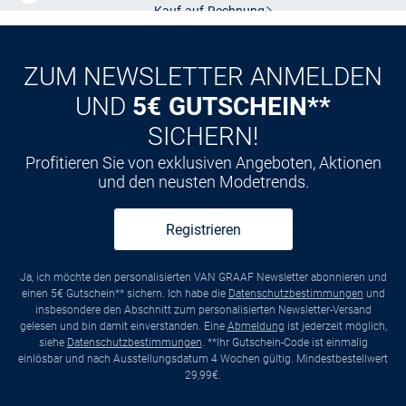
Kauf auf
Rechnung
ZUM NEWSLETTER ANMELDEN
UND
5€ GUTSCHEIN**
SICHERN!
Profitieren Sie von exklusiven Angeboten, Aktionen
und den neusten Modetrends.
Registrieren
Ja, ich möchte den personalisierten VAN GRAAF Newsletter abonnieren und
einen 5€ Gutschein** sichern. Ich habe die
Datenschutzbestimmungen
und
insbesondere den Abschnitt zum personalisierten Newsletter-Versand
gelesen und bin damit einverstanden. Eine
Abmeldung
ist jederzeit möglich,
siehe
Datenschutzbestimmungen
. **Ihr Gutschein-Code ist einmalig
einlösbar und nach Ausstellungsdatum 4 Wochen gültig. Mindestbestellwert
29,99€.