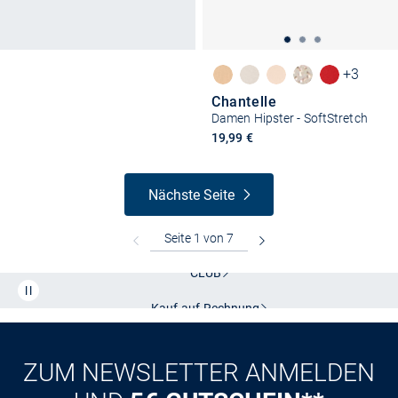
+3
Chantelle
Damen Hipster - SoftStretch
19,99 €
Nächste Seite
Kostenlose Lieferung und Retoure mit unserem Friends
CLUB
Kauf auf
Rechnung
ZUM NEWSLETTER ANMELDEN