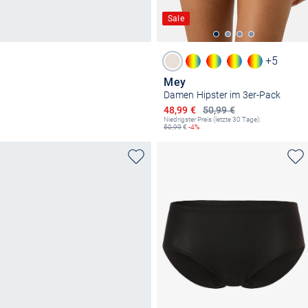
Sale
+5
Mey
Damen Hipster im 3er-Pack
Ermäßigter Preis
48,99 €
50,99 €
Niedrigster Preis (letzte 30 Tage):
50,99
€
-4%