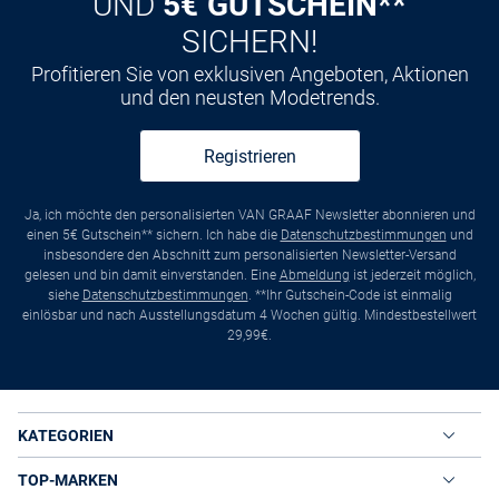
UND
5€ GUTSCHEIN**
SICHERN!
Profitieren Sie von exklusiven Angeboten, Aktionen
und den neusten Modetrends.
Registrieren
Ja, ich möchte den personalisierten VAN GRAAF Newsletter abonnieren und
einen 5€ Gutschein** sichern. Ich habe die
Datenschutzbestimmungen
und
insbesondere den Abschnitt zum personalisierten Newsletter-Versand
gelesen und bin damit einverstanden. Eine
Abmeldung
ist jederzeit möglich,
siehe
Datenschutzbestimmungen
. **Ihr Gutschein-Code ist einmalig
einlösbar und nach Ausstellungsdatum 4 Wochen gültig. Mindestbestellwert
29,99€.
KATEGORIEN
TOP-MARKEN