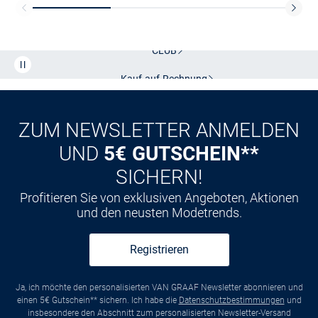
Kostenlose Lieferung und Retoure mit unserem Friends
CLUB
Kauf auf
Rechnung
ZUM NEWSLETTER ANMELDEN
UND
5€ GUTSCHEIN**
SICHERN!
Profitieren Sie von exklusiven Angeboten, Aktionen
und den neusten Modetrends.
Registrieren
Ja, ich möchte den personalisierten VAN GRAAF Newsletter abonnieren und
einen 5€ Gutschein** sichern. Ich habe die
Datenschutzbestimmungen
und
insbesondere den Abschnitt zum personalisierten Newsletter-Versand