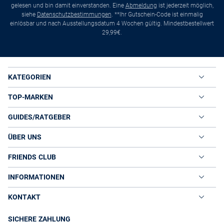
gelesen und bin damit einverstanden. Eine
Abmeldung
ist jederzeit möglich,
siehe
Datenschutzbestimmungen
. **Ihr Gutschein-Code ist einmalig
einlösbar und nach Ausstellungsdatum 4 Wochen gültig. Mindestbestellwert
29,99€.
KATEGORIEN
TOP-MARKEN
GUIDES/RATGEBER
ÜBER UNS
FRIENDS CLUB
INFORMATIONEN
KONTAKT
SICHERE ZAHLUNG