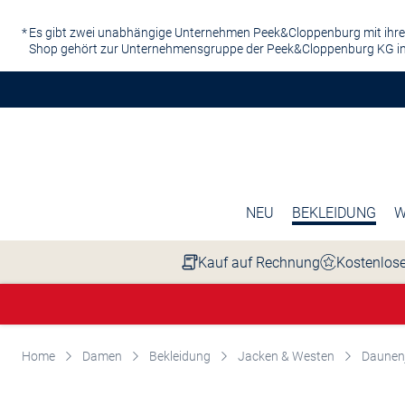
Zum Hauptinhalt springen
Es gibt zwei unabhängige Unternehmen Peek&Cloppenburg mit ihre
Shop gehört zur Unternehmensgruppe der Peek&Cloppenburg KG in
NEU
BEKLEIDUNG
W
Kauf auf Rechnung
Kostenlose
Home
Damen
Bekleidung
Jacken & Westen
Daunen