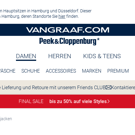
n Hauptsitzen in Hamburg und Düsseldorf. Dieser
 Hamburg, deren Standorte Sie
hier
finden.
DAMEN
HERREN
KIDS & TEENS
ÄSCHE
SCHUHE
ACCESSOIRES
MARKEN
PREMIUM
 Lieferung und Retoure mit unserem Friends CLUB
Kontaktier
FINAL SALE
bis zu 50% auf viele
Styles
jacken