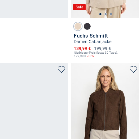
Sale
Fuchs Schmitt
Damen Cabanjacke
Ermäßigter Preis
139,99 €
199,99 €
Niedrigster Preis (letzte 30 Tage):
199,99
€
-30%