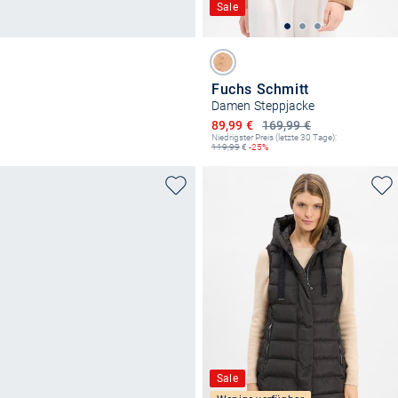
Sale
Fuchs Schmitt
Damen Steppjacke
Ermäßigter Preis
89,99 €
169,99 €
Niedrigster Preis (letzte 30 Tage):
119,99
€
-25%
Sale