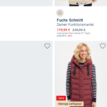
Fuchs Schmitt
Damen Funktionsmantel
Ermäßigter Preis
179,99 €
249,99 €
Niedrigster Preis (letzte 30 Tage):
249,99
€
-28%
Sale
Wenige verfügbar