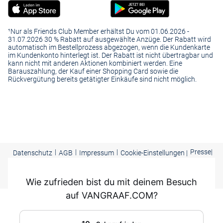
¹Nur als Friends Club Member erhältst Du vom 01.06.2026 -
31.07.2026 30 % Rabatt auf ausgewählte Anzüge. Der Rabatt wird
automatisch im Bestellprozess abgezogen, wenn die Kundenkarte
im Kundenkonto hinterlegt ist. Der Rabatt ist nicht übertragbar und
kann nicht mit anderen Aktionen kombiniert werden. Eine
Barauszahlung, der Kauf einer Shopping Card sowie die
Rückvergütung bereits getätigter Einkäufe sind nicht möglich.
|
|
|
Presse
|
Datenschutz
AGB
Impressum
Cookie-Einstellungen |
Barrierefreiheit
Copyright ©
2026 VAN GRAAF Alle Rechte vorbehalten
Wie zufrieden bist du mit deinem Besuch
auf VANGRAAF.COM?