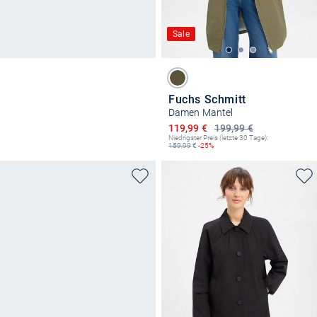
Sale
Fuchs Schmitt
Damen Mantel
Ermäßigter Preis
119,99 €
199,99 €
Niedrigster Preis (letzte 30 Tage):
159,99
€
-25%