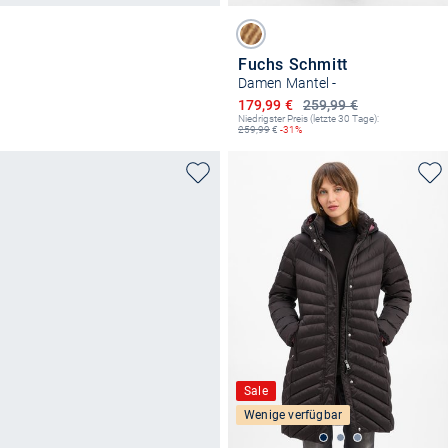
Fuchs Schmitt
Damen Mantel -
Ermäßigter Preis
179,99 €
259,99 €
Niedrigster Preis (letzte 30 Tage):
259,99
€
-31%
Sale
Wenige verfügbar