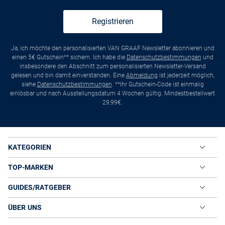
Registrieren
Ja, ich möchte den personalisierten VAN GRAAF Newsletter abonnieren und
einen 5€ Gutschein** sichern. Ich habe die
Datenschutzbestimmungen
und
insbesondere den Abschnitt zum personalisierten Newsletter-Versand
gelesen und bin damit einverstanden. Eine
Abmeldung
ist jederzeit möglich,
siehe
Datenschutzbestimmungen
. **Ihr Gutschein-Code ist einmalig
einlösbar und nach Ausstellungsdatum 4 Wochen gültig. Mindestbestellwert
29,99€.
KATEGORIEN
TOP-MARKEN
GUIDES/RATGEBER
ÜBER UNS