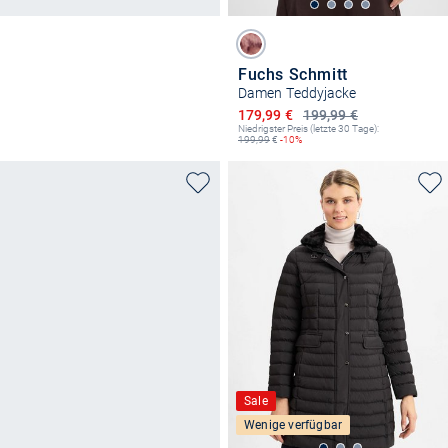
Fuchs Schmitt
Damen Teddyjacke
Ermäßigter Preis
179,99 €
199,99 €
Niedrigster Preis (letzte 30 Tage):
199,99
€
-10%
Sale
Wenige verfügbar