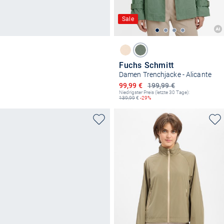
Sale
Fuchs Schmitt
Damen Trenchjacke - Alicante
Ermäßigter Preis
99,99 €
199,99 €
Niedrigster Preis (letzte 30 Tage):
139,99
€
-29%