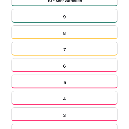
10
- Sehr zufrieden
9
8
7
6
5
4
3