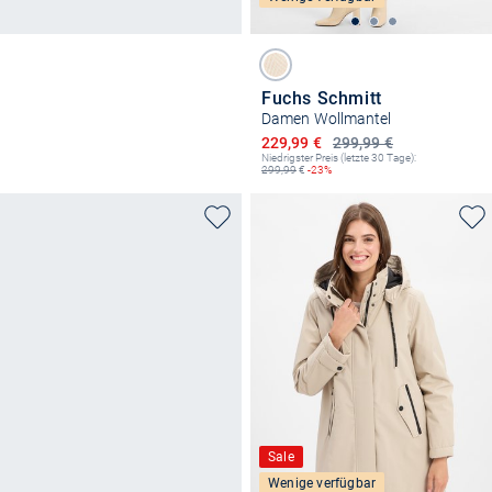
Fuchs Schmitt
Damen Wollmantel
Ermäßigter Preis
229,99 €
299,99 €
Niedrigster Preis (letzte 30 Tage):
299,99
€
-23%
Sale
Wenige verfügbar