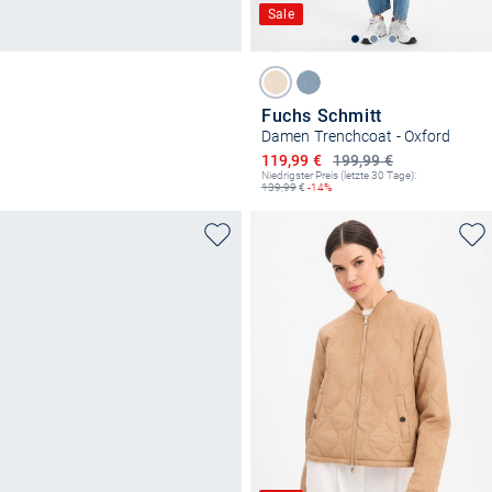
Sale
Fuchs Schmitt
Damen Trenchcoat - Oxford
Ermäßigter Preis
119,99 €
199,99 €
Niedrigster Preis (letzte 30 Tage):
139,99
€
-14%