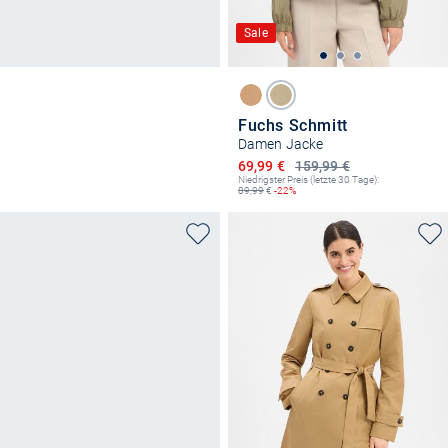
Sale
Fuchs Schmitt
Damen Jacke
Ermäßigter Preis
69,99 €
159,99 €
Niedrigster Preis (letzte 30 Tage):
89,99
€
-22%