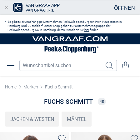
VAN GRAAF APP
ÖFFNEN
VAN GRAAF, k.s.
Zum Hauptinhalt springen
Es gibt zwei unabhängige Unternehmen Peek&Cloppenburg mit ihren Hauptsitzen in
Hamburg und Düsseldorf. Dieser Shop gehört zur Unternehmensgruppe der
Peek&Cloppenburg KG in Hamburg, deren Standorte Sie
hier
finden.
Home
Marken
Fuchs Schmitt
FUCHS SCHMITT
48
JACKEN & WESTEN
MÄNTEL