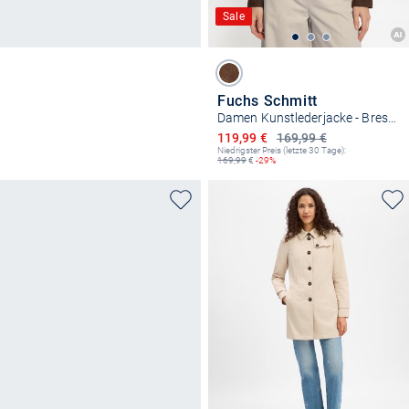
Sale
Fuchs Schmitt
Damen Kunstlederjacke - Brescia
Ermäßigter Preis
119,99 €
169,99 €
Niedrigster Preis (letzte 30 Tage):
169,99
€
-29%