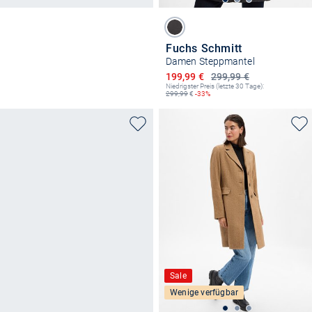
Fuchs Schmitt
Damen Steppmantel
Ermäßigter Preis
199,99 €
299,99 €
Niedrigster Preis (letzte 30 Tage):
299,99
€
-33%
Sale
Wenige verfügbar