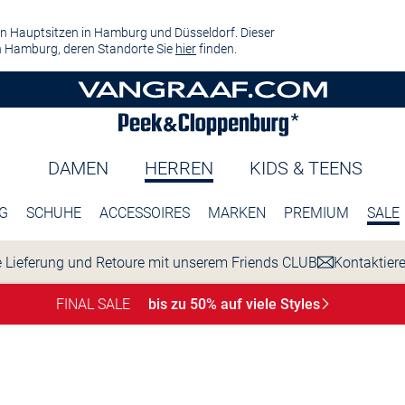
n Hauptsitzen in Hamburg und Düsseldorf. Dieser
 Hamburg, deren Standorte Sie
hier
finden.
DAMEN
HERREN
KIDS & TEENS
G
SCHUHE
ACCESSOIRES
MARKEN
PREMIUM
SALE
 Lieferung und Retoure mit unserem Friends CLUB
Kontaktier
FINAL SALE
bis zu 50% auf viele
Styles