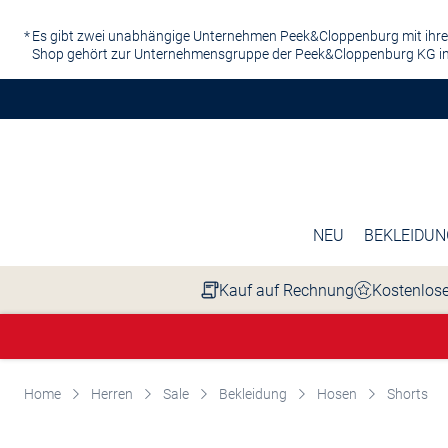
Zum Hauptinhalt springen
Es gibt zwei unabhängige Unternehmen Peek&Cloppenburg mit ihre
Shop gehört zur Unternehmensgruppe der Peek&Cloppenburg KG in
NEU
BEKLEIDUN
Kauf auf Rechnung
Kostenlose
Home
Herren
Sale
Bekleidung
Hosen
Shorts