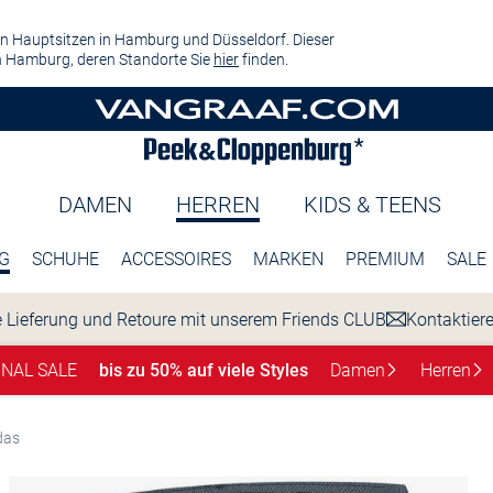
n Hauptsitzen in Hamburg und Düsseldorf. Dieser
 Hamburg, deren Standorte Sie
hier
finden.
DAMEN
HERREN
KIDS & TEENS
G
SCHUHE
ACCESSOIRES
MARKEN
PREMIUM
SALE
 Lieferung und Retoure mit unserem Friends CLUB
Kontaktier
INAL SALE
bis zu 50% auf viele Styles
Damen
Herren
das