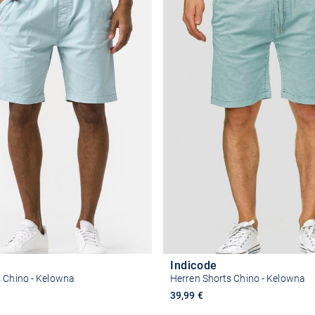
Indicode
s Chino - Kelowna
Herren Shorts Chino - Kelowna
reis
39,99 €