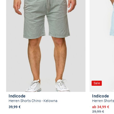
Sale
Indicode
Indicode
Herren Shorts Chino - Kelowna
Herren Short
Ermäßigter P
39,99 €
ab 34,99 €
39,99 €