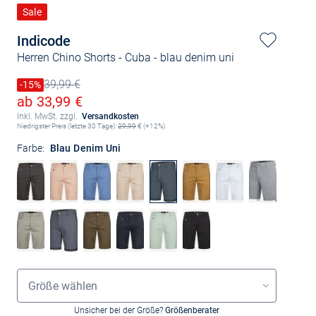
Sale
Indicode
Herren Chino Shorts - Cuba
- blau denim uni
39,99 €
Preis reduziert um
-15%
Alter Preis
Ermäßigter Preis
ab 33,99 €
Inkl. MwSt. zzgl.
Versandkosten
Niedrigster Preis (letzte 30 Tage):
29,99
€ (+12%)
Farbe:
Blau Denim Uni
Größenauswahl
Größe wählen
Unsicher bei der Größe?
Größenberater