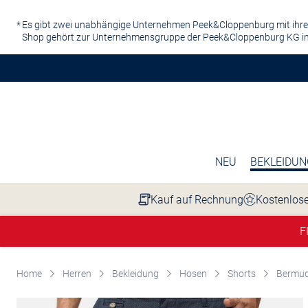
Zum Hauptinhalt springen
Es gibt zwei unabhängige Unternehmen Peek&Cloppenburg mit ihre
Shop gehört zur Unternehmensgruppe der Peek&Cloppenburg KG in
NEU
BEKLEIDUN
Kauf auf Rechnung
Kostenlose
F
Home
Herren
Bekleidung
Hosen
Shorts
Bermu