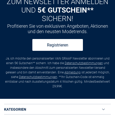
ZUM NEWSLETTER ANMELDEN
UND
5€ GUTSCHEIN**
SICHERN!
Profitieren Sie von exklusiven Angeboten, Aktionen
und den neusten Modetrends.
Registrieren
Ja, ich möchte den personalisierten VAN GRAAF Newsletter abonnieren und
einen 5€ Gutschein** sichern. Ich habe die
Datenschutzbestimmungen
und
insbesondere den Abschnitt zum personalisierten Newsletter-Versand
gelesen und bin damit einverstanden. Eine
Abmeldung
ist jederzeit möglich,
siehe
Datenschutzbestimmungen
. **Ihr Gutschein-Code ist einmalig
einlösbar und nach Ausstellungsdatum 4 Wochen gültig. Mindestbestellwert
29,99€.
KATEGORIEN