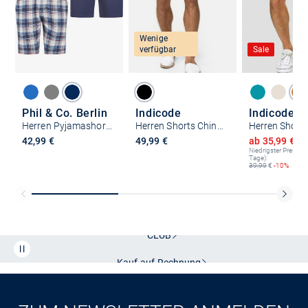
Wenige
verfügbar
Sale
Phil & Co. Berlin
Indicode
Indicode
Herren Pyjamashorts - Cozy Classics
Herren Shorts Chino - Baltin
Ermäßigter P
42,99 €
49,99 €
ab 35,99 €
3
Niedrigster Preis (le
Tage):
39,99
€
-10%
Kostenlose Lieferung und Retoure mit unserem Friends
CLUB
Kauf auf
Rechnung