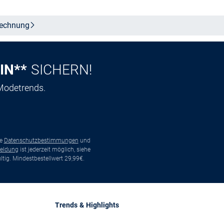
echnung
IN**
SICHERN!
 Modetrends.
ie
Datenschutzbestimmungen
und
eldung
ist jederzeit möglich, siehe
tig. Mindestbestellwert 29,99€.
Trends & Highlights