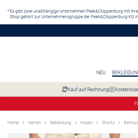
Zum Hauptinhalt springen
Es gibt zwei unabhängige Unternehmen Peek&Cloppenburg mit ihre
Shop gehört zur Unternehmensgruppe der Peek&Cloppenburg KG in
NEU
BEKLEIDUN
Kauf auf Rechnung
Kostenlose
F
Home
Herren
Bekleidung
Hosen
Shorts
Bermu