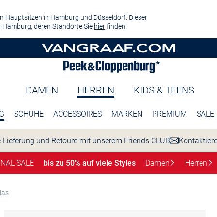
n Hauptsitzen in Hamburg und Düsseldorf. Dieser
 Hamburg, deren Standorte Sie
hier
finden.
DAMEN
HERREN
KIDS & TEENS
G
SCHUHE
ACCESSOIRES
MARKEN
PREMIUM
SALE
 Lieferung und Retoure mit unserem Friends CLUB
Kontaktier
INAL SALE
bis zu 50% auf viele Styles
Damen
Herren
das