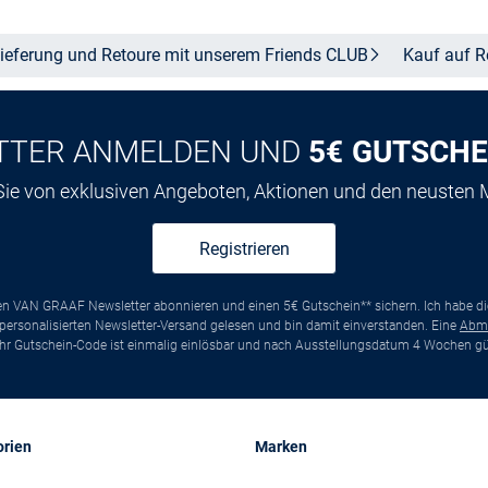
ieferung und Retoure mit unserem Friends
CLUB
Kauf auf
R
TTER ANMELDEN UND
5€ GUTSCHE
 Sie von exklusiven Angeboten, Aktionen und den neusten
Registrieren
ten VAN GRAAF Newsletter abonnieren und einen 5€ Gutschein** sichern. Ich habe d
ersonalisierten Newsletter-Versand gelesen und bin damit einverstanden. Eine
Abm
*Ihr Gutschein-Code ist einmalig einlösbar und nach Ausstellungsdatum 4 Wochen gül
orien
Marken