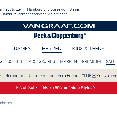
n Hauptsitzen in Hamburg und Düsseldorf. Dieser
 Hamburg, deren Standorte Sie
hier
finden.
DAMEN
HERREN
KIDS & TEENS
G
SCHUHE
ACCESSOIRES
MARKEN
PREMIUM
SALE
 Lieferung und Retoure mit unserem Friends CLUB
Kontaktier
FINAL SALE
bis zu 50% auf viele
Styles
enhosen