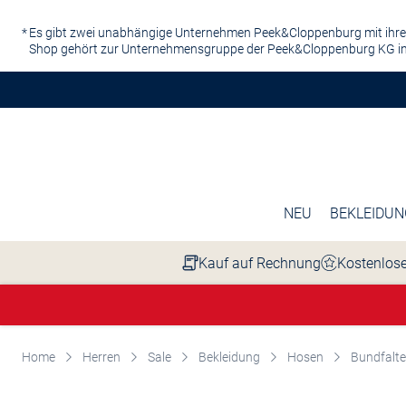
Zum Hauptinhalt springen
Es gibt zwei unabhängige Unternehmen Peek&Cloppenburg mit ihre
Shop gehört zur Unternehmensgruppe der Peek&Cloppenburg KG in
NEU
BEKLEIDUN
Kauf auf Rechnung
Kostenlose
Home
Herren
Sale
Bekleidung
Hosen
Bundfalt