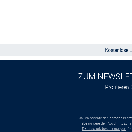
Größe auswählen
Kostenlose L
ZUM NEWSLE
Profitieren
Ja, ich möchte den personalisier
insbesondere den Abschnitt zum p
Datenschutzbestimmungen
. *