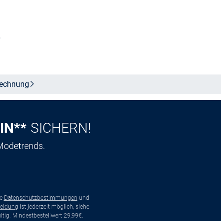
n
Größe auswählen
echnung
IN**
SICHERN!
 Modetrends.
ie
Datenschutzbestimmungen
und
eldung
ist jederzeit möglich, siehe
tig. Mindestbestellwert 29,99€.