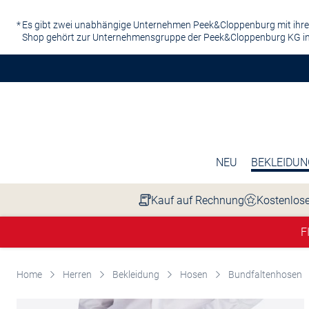
Zum Hauptinhalt springen
Es gibt zwei unabhängige Unternehmen Peek&Cloppenburg mit ihre
Shop gehört zur Unternehmensgruppe der Peek&Cloppenburg KG in
NEU
BEKLEIDUN
Kauf auf Rechnung
Kostenlose
F
Home
Herren
Bekleidung
Hosen
Bundfaltenhosen