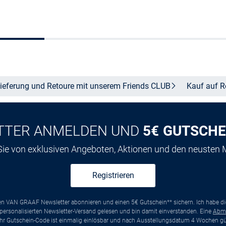
Größe auswählen
Größe auswähle
ieferung und Retoure mit unserem Friends
CLUB
Kauf auf
R
TTER ANMELDEN UND
5€ GUTSCHE
 Sie von exklusiven Angeboten, Aktionen und den neusten
Registrieren
ten VAN GRAAF Newsletter abonnieren und einen 5€ Gutschein** sichern. Ich habe d
ersonalisierten Newsletter-Versand gelesen und bin damit einverstanden. Eine
Abm
*Ihr Gutschein-Code ist einmalig einlösbar und nach Ausstellungsdatum 4 Wochen gül