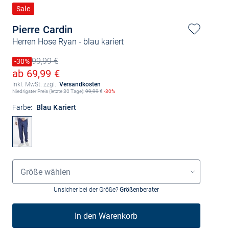
Sale
Pierre Cardin
Herren Hose Ryan
- blau kariert
99,99 €
Preis reduziert um
-30%
Alter Preis
Ermäßigter Preis
ab 69,99 €
Inkl. MwSt. zzgl.
Versandkosten
Niedrigster Preis (letzte 30 Tage):
99,99
€
-30%
Farbe:
Blau Kariert
Größenauswahl
Größe wählen
Unsicher bei der Größe?
Größenberater
In den Warenkorb