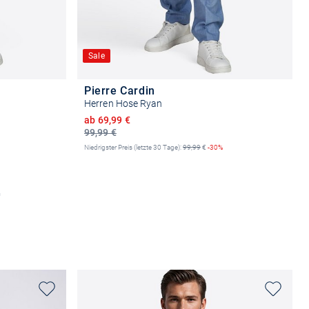
Sale
Pierre Cardin
Herren Hose Ryan
Ermäßigter Preis
ab 69,99 €
99,99 €
Niedrigster Preis (letzte 30 Tage):
99,99
€
-30%
n
Größe auswählen