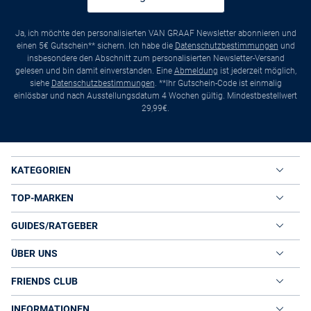
Ja, ich möchte den personalisierten VAN GRAAF Newsletter abonnieren und
einen 5€ Gutschein** sichern. Ich habe die
Datenschutzbestimmungen
und
insbesondere den Abschnitt zum personalisierten Newsletter-Versand
gelesen und bin damit einverstanden. Eine
Abmeldung
ist jederzeit möglich,
siehe
Datenschutzbestimmungen
. **Ihr Gutschein-Code ist einmalig
einlösbar und nach Ausstellungsdatum 4 Wochen gültig. Mindestbestellwert
29,99€.
KATEGORIEN
TOP-MARKEN
GUIDES/RATGEBER
ÜBER UNS
FRIENDS CLUB
INFORMATIONEN