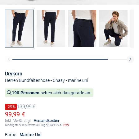
Drykorn
Herren Bundfaltenhose - Chasy
- marine uni
190 Personen
sehen sich das gerade an.
139,99 €
Preis reduziert um
-29%
Alter Preis
Ermäßigter Preis
99,99 €
Inkl. MwSt. zzgl.
Versandkosten
Niedrigster Preis (letzte 30 Tage):
139,99
€
-29%
Farbe:
Marine Uni