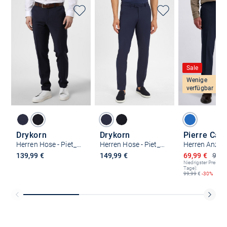
Sale
Wenige
verfügbar
Drykorn
Drykorn
Pierre Car
Herren Hose - Piet_Sk
Herren Hose - Piet_Sk
Ermäßigter P
139,99 €
149,99 €
69,99 €
99,9
Niedrigster Preis (le
Tage):
99,99
€
-30%