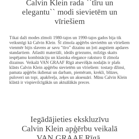
Calvin Klein
rada ``tīru un
elegantu`` modi sievietēm un
vīriešiem
Tikai daži modes zīmoli 1980-tajos un 1990-tajos gados bija tik
veiksmīgi kā
Calvin Klein
. Šī zīmola apģērbs sievietēm un vīriešiem
vienmēr bijis slavens ar savu “tīro” dizainu un ļoti augstiem apdares
standartiem.
Atlasīti materiāli, ideāls griezums
, milzīgs skaits
iespējamu kombināciju un klasiska elegance raksturo šī zīmola
dizainus. Veikalā
VAN GRAAF
Rīgā atsevišķās nodaļās ir
plašs
klāsts
Calvin Klein
apģērbu sievietēm un vīriešiem:
tostarp džinsi,
pamata apģērbs ikdienai un darbam, piemēram, krekli, blūzes,
puloveri un topi, apakšveļa, zeķes un aksesuāri. Mūsu
Calvin Klein
klāstā ir vispievilcīgākās un aktuālākās preces.
Iegādājieties ekskluzīvu
Calvin Klein
apģērbu veikalā
VAN GRAAF
Rīgā.