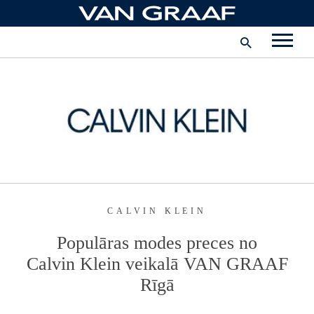
Pāriet
uz
Korporatīvā informācija
saturu
Karjera
Uzņēmums
Latvija - latviešu
CALVIN KLEIN
Populāras modes preces no
Calvin Klein
veikalā
VAN GRAAF
Rīgā