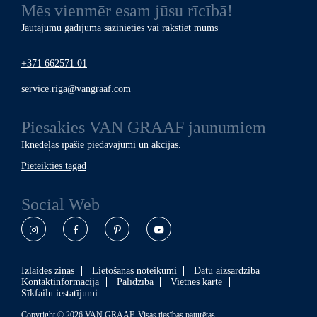
Mēs vienmēr esam jūsu rīcībā!
Jautājumu gadījumā sazinieties vai rakstiet mums
+371 662571 01
service.riga@vangraaf.com
Piesakies
VAN GRAAF
jaunumiem
Iknedēļas īpašie piedāvājumi un akcijas.
Pieteikties tagad
Social Web
Instagram
Facebook
Pinterest
YouTube
Izlaides ziņas
Lietošanas noteikumi
Datu aizsardziba
Kontaktinformācija
Palīdzība
Vietnes karte
Sīkfailu iestatījumi
Copyright © 2026 VAN GRAAF. Visas tiesības paturētas.