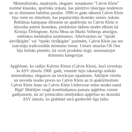
Minimālistisks, nepārejošs, elegants: nosaukums “
Calvin Klein
”
nozīmē klasisku, sportisku izskatu, kas pārdzīvo īslaicīgas tendences
un uz dzimumu balstītas paražas. 1990-to gadu sākumā
Calvin Klein
bija viens no zīmoliem, kas popularizēja
ikonisko unisex izskatu
.
Reklāmas kampaņas džinsiem un apakšveļai no
Calvin Klein
ir
kļuvušas patiesi ikoniskas, piedaloties tādiem modes elkiem kā
Kristija Tērlingtone, Keita Mosa un Marks Volbergs atturīgos,
estētiskos melnbaltos uzņēmumos. Atbrīvojoties no “tipiski
sievišķīgām” vai “tipiski vīrišķīgām” pazīmēm,
Calvin Klein
jau sen
izaicināja tradicionālās dzimumu lomas. Unisex smaržas CK One
bija lielisks piemērs, kā virzīt produktu tirgū, neizmantojot
dzimumu kategorijas.
Apģērbam, ko radījis Kalvins Kleins (
Calvin Klein
), kurš izveidoja
šo ASV zīmolu 1968. gadā, vienmēr bijis raksturīgs
unikāls
minimālisma, elegances un inovācijas sajaukums
. Atklājiet vīriešu
un sieviešu modes preces no
Calvin Klein
un tā apakšzīmoliem
Calvin Klein
Jeans un
Calvin Klein
Underwear mūsu modes namā
Rīgā! Meklējiet viegli kombinējamus pamata apģērbus visiem
gadījumiem, kā arī potenciālus iemīļotākos apģērbus no ikoniskā
ASV zīmola, ko glabāsiet savā garderobē ilgu laiku.