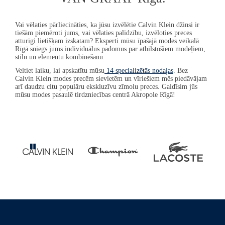
Vai vēlaties pārliecināties, ka jūsu izvēlētie
Calvin Klein
džinsi ir
tiešām piemēroti jums, vai vēlaties palīdzību, izvēloties preces
atturīgi lietišķam izskatam? Eksperti mūsu īpašajā modes veikalā
Rīgā sniegs jums individuālus padomus par atbilstošiem modeļiem,
stilu un elementu kombinēšanu.
Veltiet laiku, lai apskatītu mūsu
14 specializētās nodaļas
. Bez
Calvin Klein
modes precēm sievietēm un vīriešiem mēs piedāvājam
arī daudzu citu populāru ekskluzīvu zīmolu preces. Gaidīsim jūs
mūsu modes pasaulē tirdzniecības centrā Akropole Rīgā!
Pause