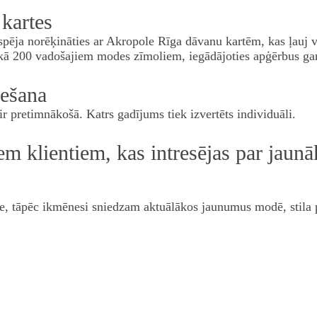
kartes
espēja norēķināties ar Akropole Rīga dāvanu kartēm, kas ļauj
nekā 200 vadošajiem modes zīmoliem, iegādājoties apģērbus ga
iešana
r pretimnākošā. Katrs gadījums tiek izvertēts individuāli.
m klientiem, kas intresējas par jau
kie, tāpēc ikmēnesi sniedzam aktuālākos jaunumus modē, stil