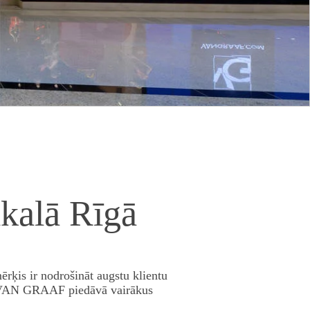
kalā Rīgā
rķis ir nodrošināt augstu klientu
VAN GRAAF
piedāvā vairākus