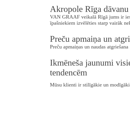
Akropole Rīga dāvanu 
VAN GRAAF
veikalā Rīgā jums ir i
īpašniekiem izvēlēties starp vairāk 
Preču apmaiņa un atgr
Preču apmaiņas un naudas atgriešana i
Ikmēneša jaunumi visie
tendencēm
Mūsu klienti ir stilīgākie un modīgā