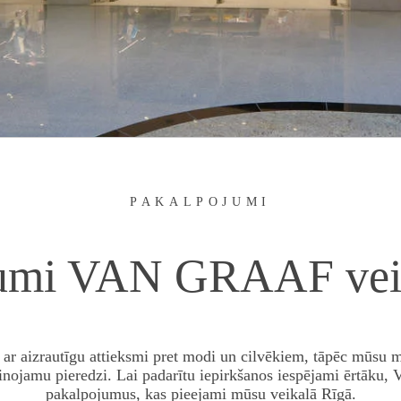
PAKALPOJUMI
jumi
VAN GRAAF
vei
r aizrautīgu attieksmi pret modi un cilvēkiem, tāpēc mūsu mē
inojamu pieredzi. Lai padarītu iepirkšanos iespējami ērtāku,
pakalpojumus, kas pieejami mūsu veikalā Rīgā.