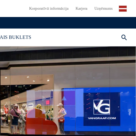
Korporatīvā informācija
Karjera
Uzņēmums
AIS BUKLETS