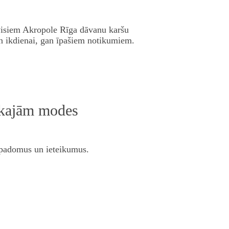
 visiem Akropole Rīga dāvanu karšu
n ikdienai, gan īpašiem notikumiem.
nākajām modes
a padomus un ieteikumus.