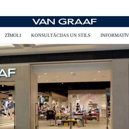
Individuāli pielāgots uzvalks
Audumu kopšanas padomi
ZĪMOLI
KONSULTĀCIJAS UN STILS
INFORMATĪV