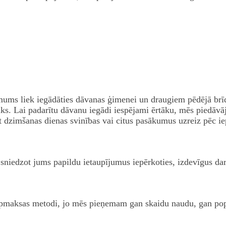
 mums liek iegādāties dāvanas ģimenei un draugiem pēdējā brī
ks. Lai padarītu dāvanu iegādi iespējami ērtāku, mēs piedāv
t dzimšanas dienas svinības vai citus pasākumus uzreiz pēc iep
sniedzot jums papildu ietaupījumus iepērkoties, izdevīgus da
o apmaksas metodi, jo mēs pieņemam gan skaidu naudu, gan p