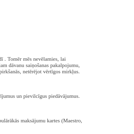
dī . Tomēr mēs nevēlamies, lai
ājam dāvanu saiņošanas pakalpojumu,
irkšanās, netērējot vērtīgos mirkļus.
rījumus un pievilcīgus piedāvājumus.
opulārākās maksājumu kartes (Maestro,