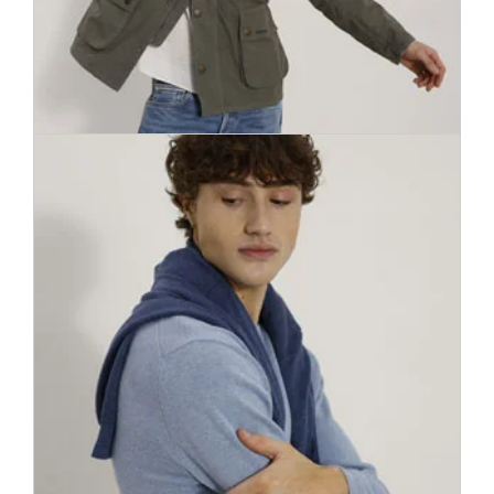
Pareizā jaka īstajam gadījumam – ērta un praktiska. Baikera
stila jaka, viegla virsjaka, bomberjaka vai parka – laipni lūgti
jaku Eldorado!