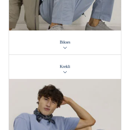
Bikses
Lieliska pieredze, plaša izvēle: katra veida bikses tiek
piedāvātas aptuveni 650 variantos.
Krekli