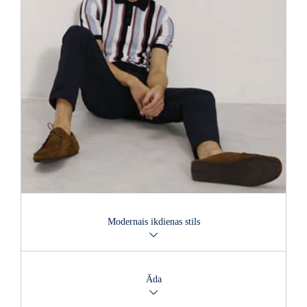
Modernais ikdienas stils
Veidojiet savu tēlu modernā pilsētnieka stilā, kas ir tīrs,
izsmalcināts un mūsdienīgs. Arvien kaut kas jauns.
Āda