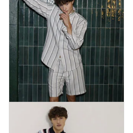
Šeit jāiegriežas visiem pircējiem, kas apzinās jaunākās modes
tendences. Te satiekas “karstākās" sezonas aktualitātes no
adidas Originals, Diesel, Fred Perry, Calvin Klein, Superdry
...