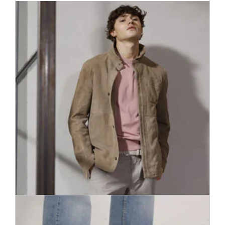
Klasisks pavadonis, kas nekad neiziet no modes. Āda ikvienu
apģērbu padara ērtu un stilīgu.