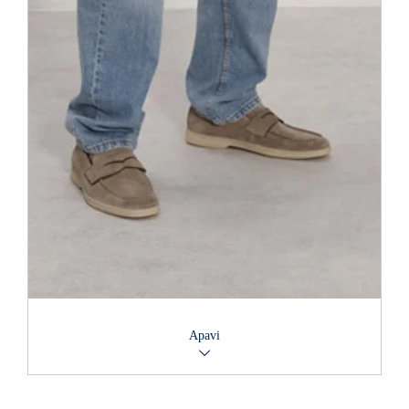
Apavi
Mēs piedāvājam atturīgi elegantus, ērtus un gaumīgus apavus.