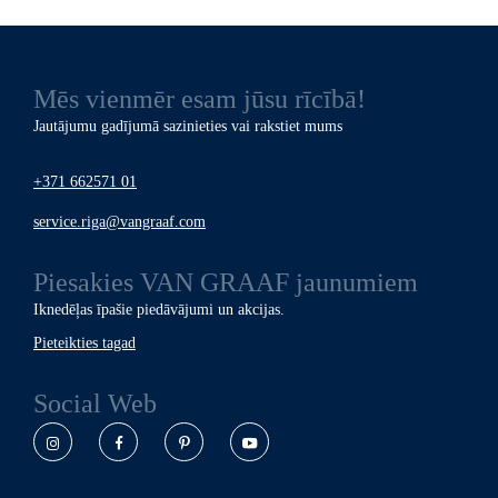
Mēs vienmēr esam jūsu rīcībā!
Jautājumu gadījumā sazinieties vai rakstiet mums
+371 662571 01
service.riga@vangraaf.com
Piesakies
VAN GRAAF
jaunumiem
Iknedēļas īpašie piedāvājumi un akcijas.
Pieteikties tagad
Social Web
Instagram
Facebook
Pinterest
YouTube