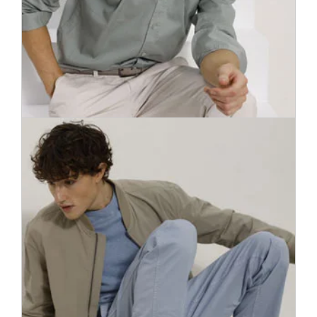
150 000 kreklu visos iespējamajos stilos – no pieguloša līdz
komfortabli platam. Izvēloties pareizo modeli, vienmēr
jutīsieties pārliecinoši gan birojā, gan sporta pasākumā.