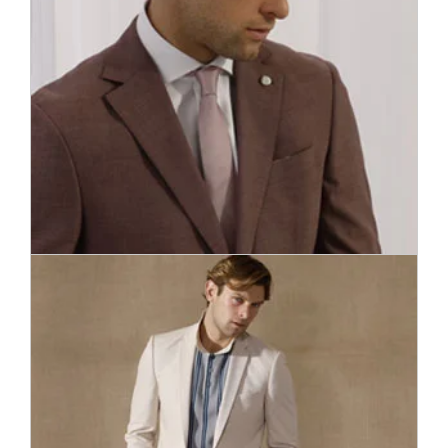
Pastāvīgs pavadonis un vīriešu aksesuāru pamatelements gan
biznesa pasākumos, gan oficiālās svinībās.