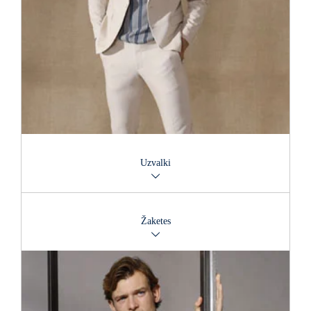
Uzvalki
Nevainojamā uzvalkā ir tik viegli izskatīties un justies
pārliecinoši. Piedāvājam izvēlēties no aptuveni 650 dažādiem
Žaketes
modeļiem.