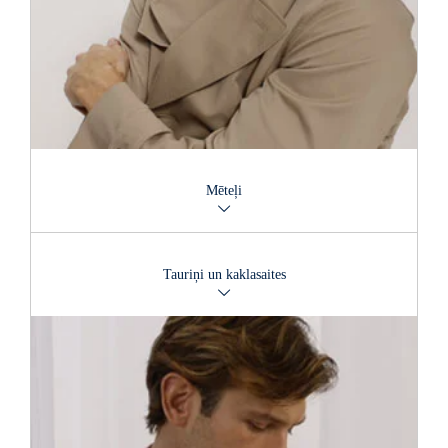
Mēteļi
Kvalitatīvs mētelis vienmēr izskatīsies eleganti – izvēlieties
komfortablu vai izsmalcinātu modeli.
Tauriņi un kaklasaites