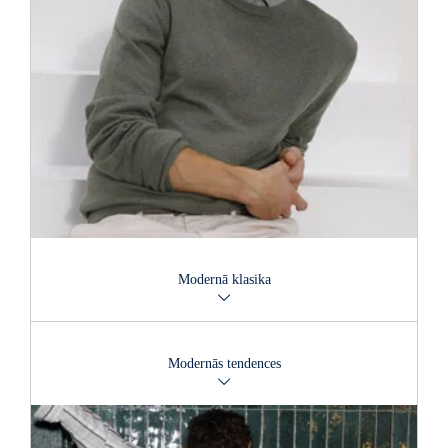
Modernā klasika
Meklējat labāko? Augstvērtīgi materiāli savienojumā ar izcilu
kvalitāti atbilst pat visaugstākajām prasībām. To acīmredzami
Modernās tendences
pierāda Boss, Drykorn, Hugo un Tiger of Sweden dizaineru
kolekcijas.