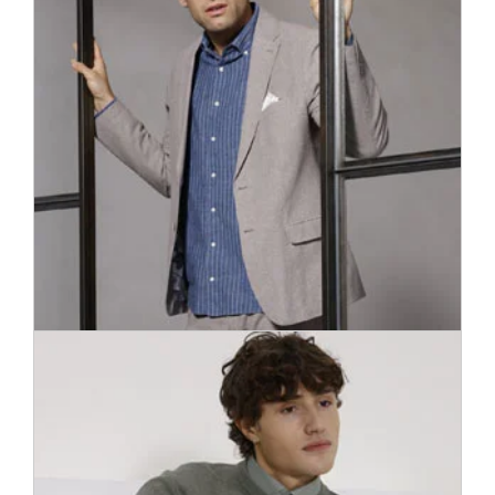
Svarīgi ir labi justies arī formālos pasākumos – modernās
žaketes ir elegantas, smalkas un ērtas.