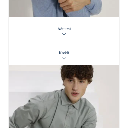
Adījumi
Dabīgie materiāli, piemēram, kokvilna, vilna, kašmirs un
mohēra, uzsver personības individualitāti. Stilīga un ikdienai
Krekli
piemērota, bieza un silta ...