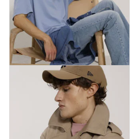
700 krekli ar neskaitāmām modeļu, materiālu un rakstu
variācijām, lai ikviens vīrietis pavisam viegli varētu ieviest
nelielas pārmaiņas savā garderobē. Atrodiet atšķirības!