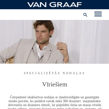
Pāriet
uz
Korporatīvā informācija
saturu
Karjera
Uzņēmums
Latvija - latviešu
SPECIALIZĒTĀS NODAĻAS
Vīriešiem
Četrpadsmit ekskluzīvas nodaļas ar daudzveidīgām un gaumīgām
modes precēm, ko piedāvā vairāk nekā 300 dizaineri: starptautiskie
dzīvesstila un dizaineru zīmoli, lai piepildītu lielas un mazas vīriešu
modes vēlmes, pieejami ikvienā no mūsu veikaliem un, protams, arī