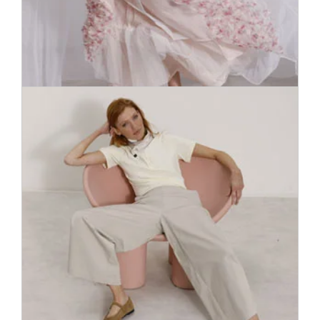
Kleita ir lielisks garderobes elements, kas akcentē jūsu
individuālo stilu. Meklējat svētku tērpu klasiski melnā vai
satriecoši sarkanā krāsā? Vai tomēr lietišķu zīmuļkleitu
birojam? Mūsu speciālisti ieteiks pareizo apģērba stilu.