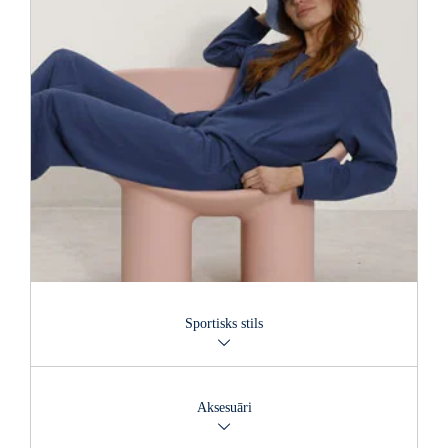
Sportisks stils
Droši izvēlieties ērtu un sportisku stilu gan brīvajam laikam,
gan treniņiem.
Aksesuāri