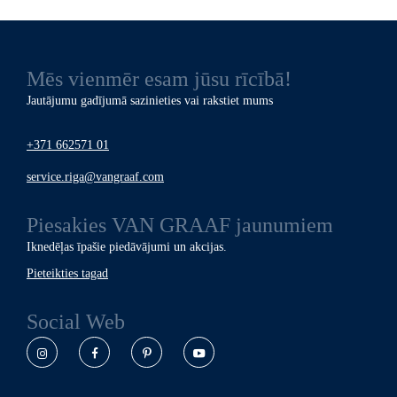
Mēs vienmēr esam jūsu rīcībā!
Jautājumu gadījumā sazinieties vai rakstiet mums
+371 662571 01
service.riga@vangraaf.com
Piesakies
VAN GRAAF
jaunumiem
Iknedēļas īpašie piedāvājumi un akcijas.
Pieteikties tagad
Social Web
Instagram
Facebook
Pinterest
YouTube