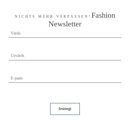
apaviem. Mūsu plašajā apavu sortimentā atradīsiet sev
piemērotāko visiem dzīves gadījumiem un jebkādiem
laikapstākļiem.
Fashion
NICHTS MEHR VERPASSEN!
Newsletter
Vārds
Uzvārds
E-pasts
Iesniegt