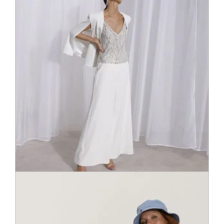
Izmeklētas augstas kvalitātes zīmolu modes preces, kas
apmierinās ikvienu izsmalcinātu modes vēlmi, toskait BOSS,
Calvin Klein, Marc Cain, Max Mara Studio, Polo Ralph
Lauren un Tommy Hilfiger.