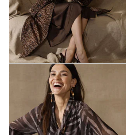
Daudzi modes sekotāji ar patiesu aizrautību meklē savu
uzticamo pavadoni – mēteli. Mēs piedāvājam plašu mēteļu
sortimentu līdz pat 400 mēteļu modeļiem visskaistākajās
formās un krāsās – no klasiskā viegla sportiska piegriezuma
mēteļa kamieļvilnas krāsā līdz patīkami mīkstam mākslīgās
kažokādas mētelim aktuālajos toņos.