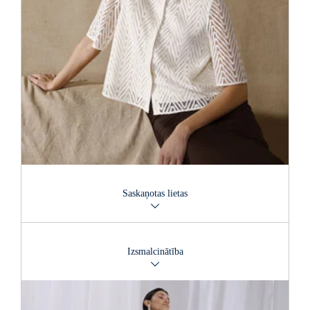
Saskaņotas lietas
Perfekts pāris? Jā, tāds ir! Šīs sezonas veiksmīgā modes
formula paredz saskaņotu apģērbu valkāšanu. Vadošo modes
Izsmalcinātība
zīmolu kolekcijas norāda tendenču virzienus un piedāvā
radošas saspēles iespējas atbilstoši individuālajam stilam.