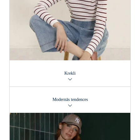
Krekli
Ko jūs sakāt par T-kreklu ar skanīgu un pamanāmu saukli?
Varbūt jums ir nepieciešams pavisam vienkāršs un klasisks
Modernās tendences
krekla modelis? Krekli ir daudzveidības meistari.