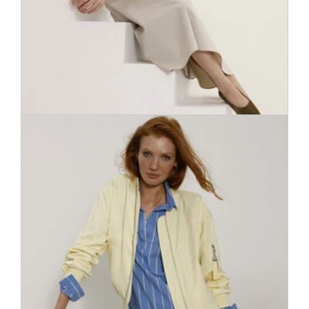
Gaisīgus un sievišķīgus svārkus var daudzveidīgi kombinēt un
pieskaņot dažādiem gadījumiem un sezonām. Piedāvājam gan
klasiskos siluetus, gan aktuālās stila tendences plašā
sortimentā.