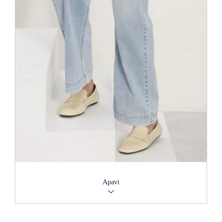
Apavi
Perfekts tēls nav iedomājams bez nevainojami piemeklētiem