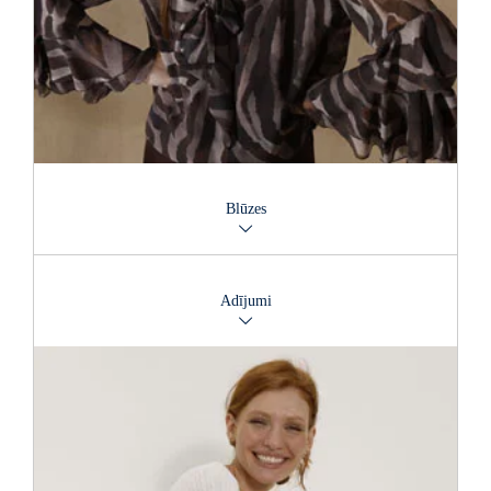
Blūzes
Blūze piedāvā tūkstošiem kombinēšanas iespēju – tā ir viena
no garderobes pamatlietām, kas sniedz neizmērojamu stilu
Adījumi
daudzveidību. Īpaši silueti un detaļas gādās par to, lai
universālie modeļi būtu piemēroti katram modes stilam un
figūras tipam.