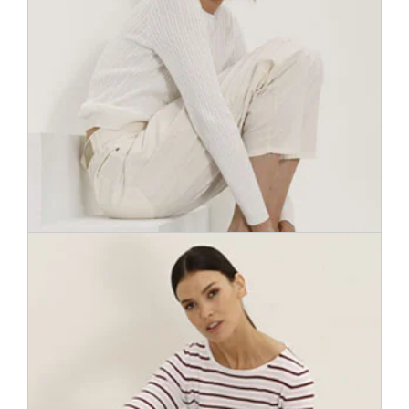
Vilnai – jā! Pūkains, silts un omulīgs – tādam jābūt adījumam,
kurā labi justies. Pārliels kardigans kā virsjaka vai piegulošs
svīteris elegantam stilam – piemērots adījums sniegs gan
komfortu, gan lieliski izskatīsies.