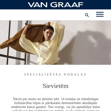
Pāriet
uz
Korporatīvā informācija
saturu
Karjera
Uzņēmums
Latvija - latviešu
SPECIALIZĒTĀS NODAĻAS
Sievietēm
Nāciet pie mums un jūtieties labi: 14 nodaļas un mūsdienīgas
tirdzniecības telpas ar pārskatāmi demonstrētām aktuālajām
tendencēm katrai gaumei. Nav svarīgi, vai jūs apmeklējat mūsu
veikalu vai ērti iepērkaties no mājām, te jūs iegūsiet jaunu un