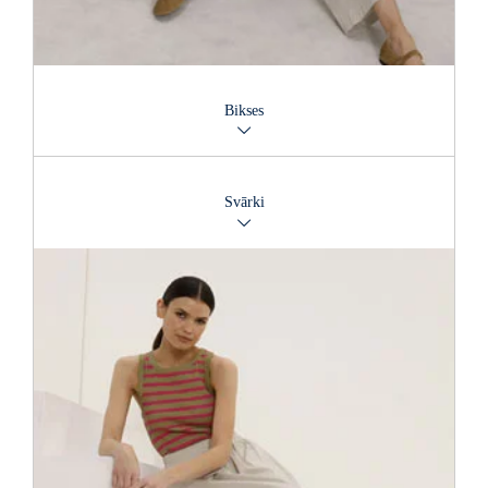
Bikses
Mūsu plašā piedāvājuma piemērs: vairāk nekā 30 džinsu
zīmolu visās balinājuma pakāpēs un stilos, ērtas džersija un
Svārki
elastīgas bikses, augumam pieguloši vai brīva piegriezuma
modeļi.