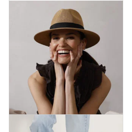
Vēlaties kaut ko īpašu? No vairāk nekā 900 aksesuāriem jūs
vienā acumirklī izvēlēsieties pievilcīgus tēla akcentus: jostas,
cimdus, šalles, somas, rotas, zeķes un cepures.