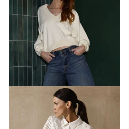
Īpaši izvēlēts piedāvājums pircējiem, kas apzinās jaunākās
modes tendences, – te atradīsiet spilgtākās un iekārojamākās
sezonas stila lietas ...