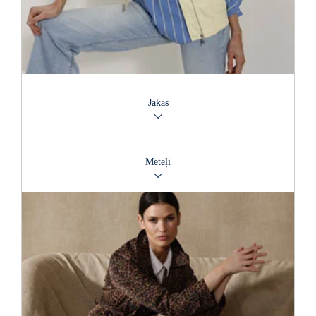
Jakas
Jakas nav tikai virsdrēbes, ar tām var parādīt savu raksturu un
paust modes vēstījumu. Ar piemērotu jaku jūs varēsiet spītēt
Mēteļi
visiem laikapstākļiem un vienlaikus atstāt iespaidu. Mūsu
veikals piedāvā lielu izvēli – no viegliem starpsezonu
modeļiem līdz pat siltām, komfortablām jakām.