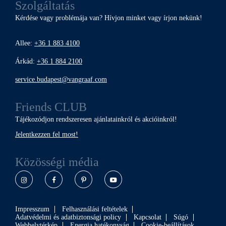
Szolgáltatás
Kérdése vagy problémája van? Hívjon minket vagy írjon nekünk!
Allee:
+36 1 883 4100
Árkád:
+36 1 884 2100
service.budapest@vangraaf.com
Friends CLUB
Tájékozódjon rendszeresen ajánlatainkról és akcióinkról!
Jelentkezzen fel most!
Közösségi média
Instagram
Facebook
Pinterest
YouTube
Impresszum
Felhasználási feltételek
Adatvédelmi és adatbiztonsági policy
Kapcsolat
Súgó
Webhelytérkép
Energia hatékonyság
Cookie-beállítások