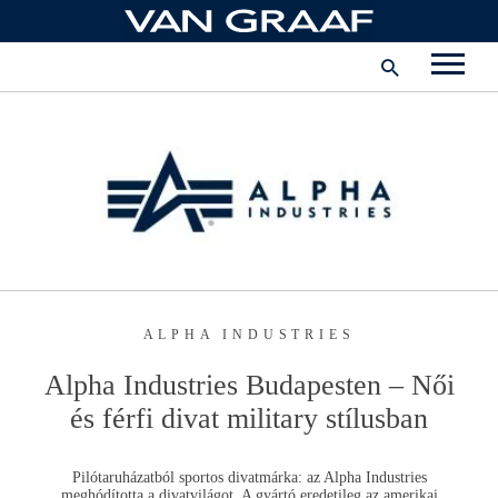
Ugrás
a
tartalomhoz
Corporate
Karrier
Vállalat
Magyarország
ALPHA INDUSTRIES
Alpha Industries
Budapesten – Női
és férfi divat military stílusban
Pilótaruházatból sportos divatmárka: az
Alpha Industries
meghódította a divatvilágot. A gyártó eredetileg az amerikai