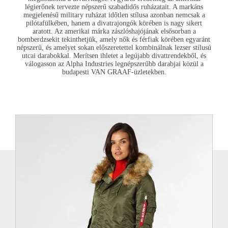
légierőnek tervezte népszerű szabadidős ruházatait. A markáns
megjelenésű military ruházat időtlen stílusa azonban nemcsak a
pilótafülkében, hanem a divatrajongók körében is nagy sikert
aratott. Az amerikai márka zászlóshajójának elsősorban a
bomberdzsekit tekinthetjük, amely nők és férfiak körében egyaránt
népszerű, és amelyet sokan előszeretettel kombinálnak
lezser stílusú
utcai darabokkal
. Merítsen ihletet a legújabb divattrendekből, és
válogasson az
Alpha Industries
legnépszerűbb darabjai közül a
budapesti
VAN GRAAF
-üzletekben.