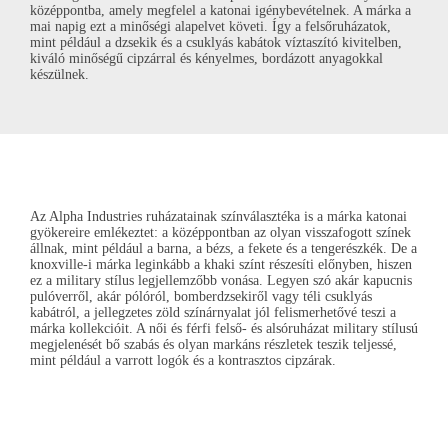
középpontba, amely megfelel a katonai igénybevételnek. A márka a
mai napig ezt a minőségi alapelvet követi. Így a felsőruházatok,
mint például a dzsekik és a csuklyás kabátok víztaszító kivitelben,
kiváló minőségű cipzárral és kényelmes, bordázott anyagokkal
készülnek.
Az
Alpha Industries
ruházatainak színválasztéka is a márka katonai
gyökereire emlékeztet: a középpontban az olyan
visszafogott színek
állnak, mint például a barna, a bézs, a fekete és a tengerészkék. De a
knoxville-i márka leginkább a khaki színt részesíti előnyben, hiszen
ez a military stílus legjellemzőbb vonása. Legyen szó akár kapucnis
pulóverről, akár pólóról, bomberdzsekiről vagy téli csuklyás
kabátról, a jellegzetes zöld színárnyalat jól felismerhetővé teszi a
márka kollekcióit. A női és férfi felső- és alsóruházat military stílusú
megjelenését bő szabás és olyan markáns részletek teszik teljessé,
mint például a varrott logók és a kontrasztos cipzárak.