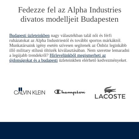
Fedezze fel az
Alpha Industries
divatos modelljeit Budapesten
Budapesti üzleteinkben
nagy választékban talál női és férfi
ruházatokat az
Alpha Industries
tól és további sportos márkáktól.
Munkatársaink igény esetén szívesen segítenek az Önhöz leginkább
illő military stílusú öltözék kiválasztásában. Nem szeretne lemaradni
a legújabb trendekről?
Hírlevelünkből megismerheti az
újdonságokat és a budapesti
üzleteinkben elérhető kedvezményeket.
Pause