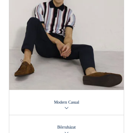
Modern Casual
Vegyítsd szettjeidet lezser, szofisztikált és modern urbánus
trendekkel! Dobj be mindig valami újat!
Bőrruházat