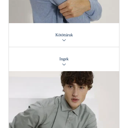
Kötöttáruk
A természetes anyagok: a pamut, a gyapjú, a kasmír és a
moher igényesen hangsúlyozzák az egyéniséget. Vannak
Ingek
lezserek, szabadidősek, vastagszálú fonalakból kötöttek, de
mindig kellemesek...