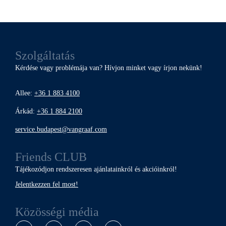
Szolgáltatás
Kérdése vagy problémája van? Hívjon minket vagy írjon nekünk!
Allee:
+36 1 883 4100
Árkád:
+36 1 884 2100
service.budapest@vangraaf.com
Friends CLUB
Tájékozódjon rendszeresen ajánlatainkról és akcióinkról!
Jelentkezzen fel most!
Közösségi média
Instagram
Facebook
Pinterest
YouTube