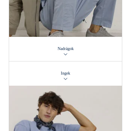
Nadrágok
Üzleteinkben igazi divatszaktudást és hatalmas választékot
találsz. Minden nadrágtípust kb. 650 különböző változatban
Ingek
tartunk kínálatunkban.