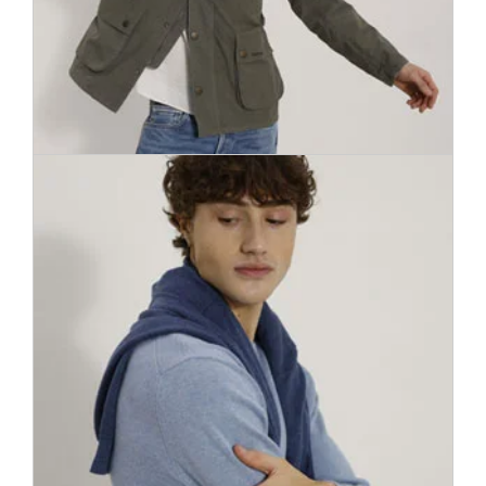
Megfelelő dzsekit a megfelelő pillanatokra! Kényelmesek,
lezserek és praktikusak a legújabb motorosdzsekik, blouzonok,
kabán- és párkafelsők. Üdvözlünk a dzsekik Eldorádójában!