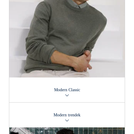
Modern Classic
Mindig mindenből csak a legjobbat keresed? Igényes
anyagaink kiváló minőségben a legmagasabb szintű
Modern trendek
elvárásokat is teljesítik. Ez azonnal érzékelhető a Boss, a
Drykorn, a Hugo és a Tiger of Sweden kollekciói láttán.