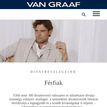
Ugrás
a
tartalomhoz
Corporate
Karrier
Vállalat
Magyarország
DIVATRÉSZLEGEINK
Férfiak
Több mint 300 divattervező változatos és stílusbiztos divatja
tizennégy exkluzív részlegen: a nemzetközi divattervezők lifestyle
férfidivatja a legnagyobb és a kisebb kívánságokat is teljesíti –
üzleteinkben és természetesen honlapunkon is…