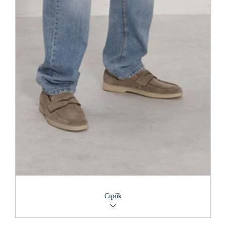
hangulatúvá tenni.
Cipők