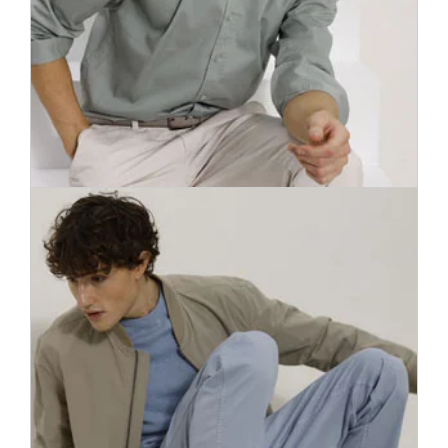
150.000 különböző ing minden lehetséges stílusban, a slim-
fittől a komfortosabb változatokig. A megfelelő modellel
mindig magabiztosan nézhetsz az irodai vagy sportos nap
elébe.