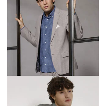
Kényelem a leghivatalosabb pillanatokban is. A modern zakók
nem csak elegánsak, hanem nagyon csinosak és kényelmesek
is.