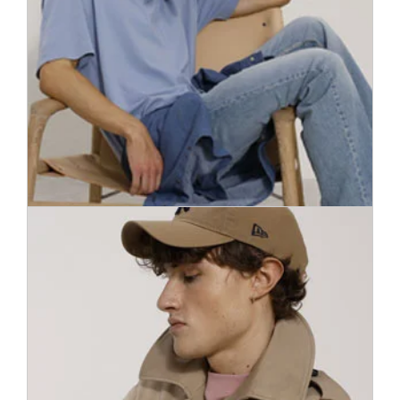
700 különféle szabású, anyagú és mintájú ing. Így könnyedén
stílust válthat és feldobhatja a ruhatárát. Fedezze fel a
különbséget!