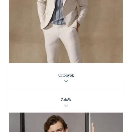
Öltönyök
Power-öltönyeinkben garantált a magabiztos fellépés. Nálunk
közel 650 különböző modellből választhatsz.
Zakók