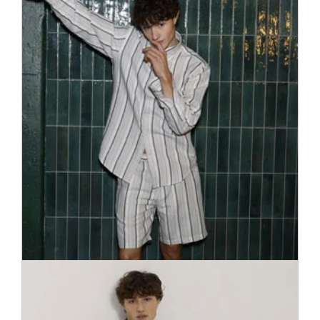
A feltűnő divatüzenetek kedvelői számára. A szezon
leglezserebb must-have-jei az adidas Originals, a Diesel, a
Fred Perry, a Calvin Klein és a Superdry által megálmodva...