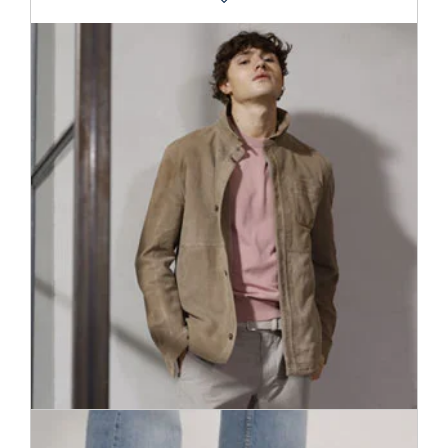
Klasszikus és hosszútávú kedvencünk, aki ráadásul soha sem
megy ki a divatból és bármilyen szettet képes lezser