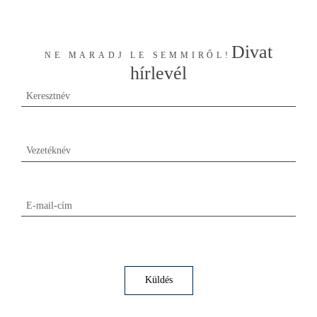
Visszafogottak, kényelmesek és stílusbiztosak, egyszóval:
pontosan a mi stílusunk.
Divat
NE MARADJ LE SEMMIRŐL!
hírlevél
Keresztnév
Vezetéknév
E-mail-cím
Küldés