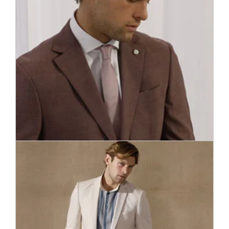
A nyakkendő a férfi kiegészítők talán legfontosabb darabja az
üzleti és ünnepélyes alkalmak során.