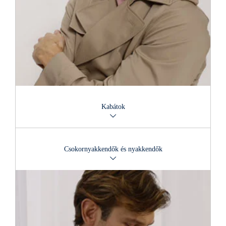
Kabátok
Tökéletes kísérőink, és nem csak öltöztetnek. A lezsertől
egészen a finom változatokig.
Csokornyakkendők és nyakkendők