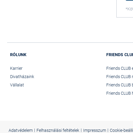
Kö
RÓLUNK
FRIENDS CLU
Karrier
Friends CLUB 
Divatházaink
Friends CLUB r
Vállalat
Friends CLUB 
Friends CLUB h
|
|
|
Adatvédelem
Felhasználási feltételek
Impresszum
Cookie-beáll