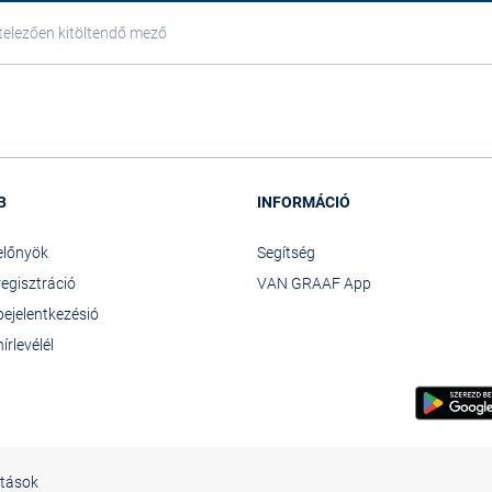
telezően kitöltendő mező
B
INFORMÁCIÓ
előnyök
Segítség
egisztráció
VAN GRAAF App
bejelentkezés
ió
írlevél
él
ítások