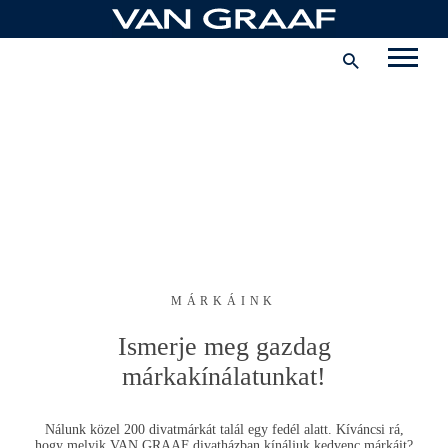
Ugrás
a
tartalomhoz
Corporate
Karrier
Vállalat
Magyarország
MÁRKÁINK
Ismerje meg gazdag
márkakínálatunkat!
Nálunk közel 200 divatmárkát talál egy fedél alatt. Kíváncsi rá,
hogy melyik
VAN GRAAF
divatházban kínáljuk kedvenc márkáit?