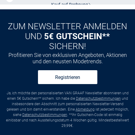
Kauf auf
Rechnung
ZUM NEWSLETTER ANMELDEN
UND
5€ GUTSCHEIN**
SICHERN!
Profitieren Sie von exklusiven Angeboten, Aktionen
und den neusten Modetrends.
Registrieren
Ja, ich möchte den personalisierten VAN GRAAF Newsletter abonnieren und
einen 5€ Gutschein** sichern. Ich habe die
Datenschutzbestimmungen
und
insbesondere den Abschnitt zum personalisierten Newsletter-Versand
gelesen und bin damit einverstanden. Eine
Abmeldung
ist jederzeit möglich,
siehe
Datenschutzbestimmungen
. **Ihr Gutschein-Code ist einmalig
einlösbar und nach Ausstellungsdatum 4 Wochen gültig. Mindestbestellwert
29,99€.