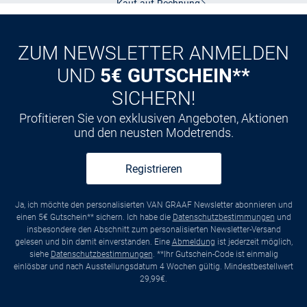
Kauf auf
Rechnung
ZUM NEWSLETTER ANMELDEN
UND
5€ GUTSCHEIN**
SICHERN!
Profitieren Sie von exklusiven Angeboten, Aktionen
und den neusten Modetrends.
Registrieren
Ja, ich möchte den personalisierten VAN GRAAF Newsletter abonnieren und
einen 5€ Gutschein** sichern. Ich habe die
Datenschutzbestimmungen
und
insbesondere den Abschnitt zum personalisierten Newsletter-Versand
gelesen und bin damit einverstanden. Eine
Abmeldung
ist jederzeit möglich,
siehe
Datenschutzbestimmungen
. **Ihr Gutschein-Code ist einmalig
einlösbar und nach Ausstellungsdatum 4 Wochen gültig. Mindestbestellwert
29,99€.