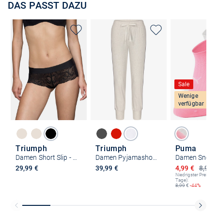
DAS PASST DAZU
Sale
Wenige
verfügbar
Triumph
Triumph
Puma
Damen Short Slip - Body Make-Up Illusion Lace
Damen Pyjamashorts - Mix & Match
Ermäßigter P
29,99 €
39,99 €
4,99 €
8,99 
Niedrigster Preis (le
Tage):
8,99
€
-44%