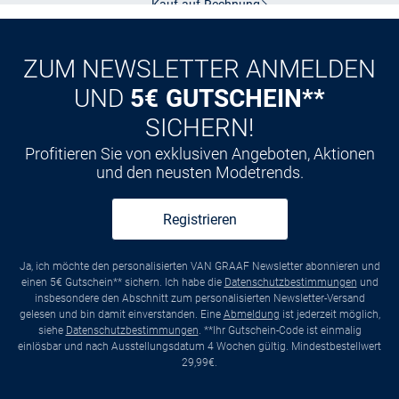
Kauf auf
Rechnung
ZUM NEWSLETTER ANMELDEN
UND
5€ GUTSCHEIN**
SICHERN!
Profitieren Sie von exklusiven Angeboten, Aktionen
und den neusten Modetrends.
Registrieren
Ja, ich möchte den personalisierten VAN GRAAF Newsletter abonnieren und
einen 5€ Gutschein** sichern. Ich habe die
Datenschutzbestimmungen
und
insbesondere den Abschnitt zum personalisierten Newsletter-Versand
gelesen und bin damit einverstanden. Eine
Abmeldung
ist jederzeit möglich,
siehe
Datenschutzbestimmungen
. **Ihr Gutschein-Code ist einmalig
einlösbar und nach Ausstellungsdatum 4 Wochen gültig. Mindestbestellwert
29,99€.