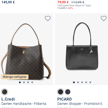
Ermäßigter Preis
145,99 €
79,99 €
114,99 €
Niedrigster Preis (letzte 30 Tage):
114,99
€
-30%
Wenige verfügbar
L.Credi
PICARD
Damen Handtasche - Filiberta
Damen Shopper - Promotion5