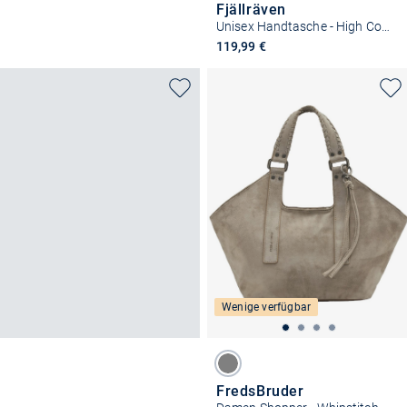
Fjällräven
Unisex Handtasche - High Coast Tote 30
119,99 €
Wenige verfügbar
FredsBruder