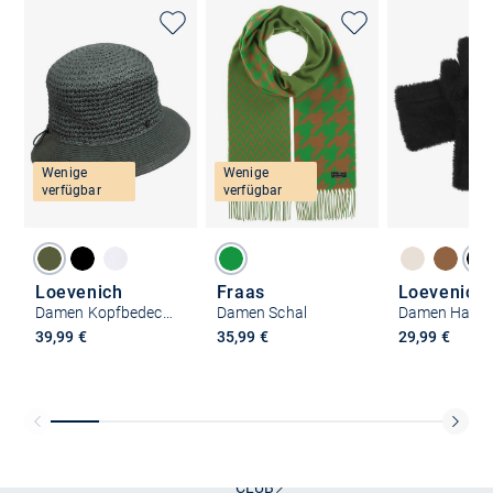
Wenige
Wenige
verfügbar
verfügbar
Loevenich
Fraas
Loevenich
Damen Kopfbedeckung
Damen Schal
Damen Hands
39,99 €
35,99 €
29,99 €
Kostenlose Lieferung und Retoure mit unserem Friends