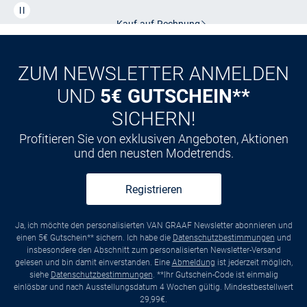
CLUB
Kauf auf
Rechnung
ZUM NEWSLETTER ANMELDEN
UND
5€ GUTSCHEIN**
SICHERN!
Profitieren Sie von exklusiven Angeboten, Aktionen
und den neusten Modetrends.
Registrieren
Ja, ich möchte den personalisierten VAN GRAAF Newsletter abonnieren und
einen 5€ Gutschein** sichern. Ich habe die
Datenschutzbestimmungen
und
insbesondere den Abschnitt zum personalisierten Newsletter-Versand
gelesen und bin damit einverstanden. Eine
Abmeldung
ist jederzeit möglich,
siehe
Datenschutzbestimmungen
. **Ihr Gutschein-Code ist einmalig
einlösbar und nach Ausstellungsdatum 4 Wochen gültig. Mindestbestellwert
29,99€.