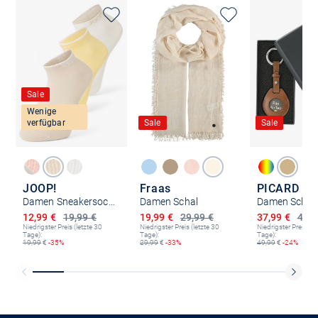
Sale
Wenige
verfügbar
Sale
Sale
JOOP!
Fraas
PICARD
Damen Sneakersocken im 3er-Pack
Damen Schal
Ermäßigter Preis
Ermäßigter Preis
Ermäßigter P
12,99 €
19,99 €
19,99 €
29,99 €
37,99 €
49,9
Niedrigster Preis (letzte 30
Niedrigster Preis (letzte 30
Niedrigster Preis (le
Tage):
Tage):
Tage):
19,99
€
-35%
29,99
€
-33%
49,99
€
-24%