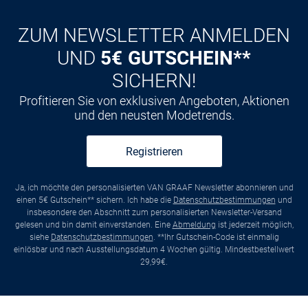
ZUM NEWSLETTER ANMELDEN
UND
5€ GUTSCHEIN**
SICHERN!
Profitieren Sie von exklusiven Angeboten, Aktionen
und den neusten Modetrends.
Registrieren
Ja, ich möchte den personalisierten VAN GRAAF Newsletter abonnieren und
einen 5€ Gutschein** sichern. Ich habe die
Datenschutzbestimmungen
und
insbesondere den Abschnitt zum personalisierten Newsletter-Versand
gelesen und bin damit einverstanden. Eine
Abmeldung
ist jederzeit möglich,
siehe
Datenschutzbestimmungen
. **Ihr Gutschein-Code ist einmalig
einlösbar und nach Ausstellungsdatum 4 Wochen gültig. Mindestbestellwert
29,99€.