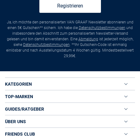
Registrieren
Ja, ich möchte den personalisierten VAN GRAAF Newsletter abonnieren und
einen 5€ Gutschein** sichern. Ich habe die
Datenschutzbestimmungen
und
insbesondere den Abschnitt zum personalisierten Newsletter-Versand
gelesen und bin damit einverstanden. Eine
Abmeldung
ist jederzeit möglich,
siehe
Datenschutzbestimmungen
. **Ihr Gutschein-Code ist einmalig
einlösbar und nach Ausstellungsdatum 4 Wochen gültig. Mindestbestellwert
29,99€.
KATEGORIEN
TOP-MARKEN
GUIDES/RATGEBER
ÜBER UNS
FRIENDS CLUB