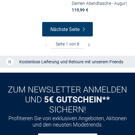
Damen Abendtasche - Auguri
119,99 €
Nächste Seite
Kostenlose Lieferung und Retoure mit unserem Friends
CLUB
Kauf auf
Rechnung
ZUM NEWSLETTER ANMELDEN
UND
5€ GUTSCHEIN**
SICHERN!
Profitieren Sie von exklusiven Angeboten, Aktionen
und den neusten Modetrends.