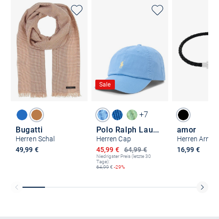
Sale
+7
Bugatti
Polo Ralph Lauren
amor
Herren Schal
Herren Cap
Herren Armb
Ermäßigter Preis
49,99 €
45,99 €
64,99 €
16,99 €
Niedrigster Preis (letzte 30
Tage):
64,99
€
-29%