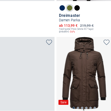
Dreimaster
Damen Parka
Ermäßigter Preis
ab 113,99 €
219,99 €
Niedrigster Preis (letzte 30 Tage):
219,99
€
-34%
Sale