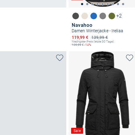
+2
Navahoo
Damen Winterjacke - Ireliaa
Ermäßigter Preis
119,99 €
139,99 €
Niedrigster Preis (letzte 30 Tage):
139,99
€
-14%
Sale