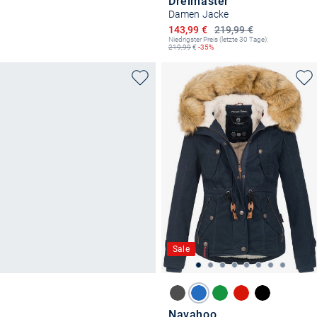
Dreimaster
Damen Jacke
Ermäßigter Preis
143,99 €
219,99 €
Niedrigster Preis (letzte 30 Tage):
219,99
€
-35%
Sale
Navahoo