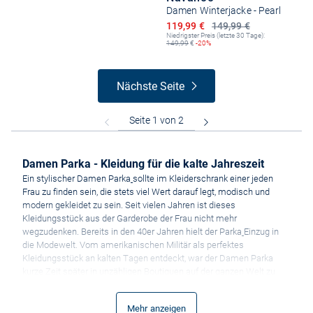
Damen Winterjacke - Pearl
Ermäßigter Preis
119,99 €
149,99 €
Niedrigster Preis (letzte 30 Tage):
149,99
€
-20%
Nächste Seite
Damen Parka - Kleidung für die kalte Jahreszeit
Ein stylischer Damen Parka
sollte im Kleiderschrank einer jeden
Frau zu finden sein, die stets viel Wert darauf legt, modisch und
modern gekleidet zu sein. Seit vielen Jahren ist dieses
Kleidungsstück aus der Garderobe der Frau nicht mehr
wegzudenken. Bereits in den 40er Jahren hielt der Parka
Einzug in
die Modewelt. Vom amerikanischen Militär als perfektes
Kleidungsstück an kalten Tagen entdeckt, war der Damen Parka
kurze Zeit später in unzähligen Boutiquen auf der ganzen Welt zu
finden. Seitdem besitzt er eine große Fangemeinde, die besonders
seine vielseitige Einsetzbarkeit schätzt. Der Parka lässt sich nicht
Mehr anzeigen
nur mit einer sportlichen Damenhose kombinieren, sondern verleiht