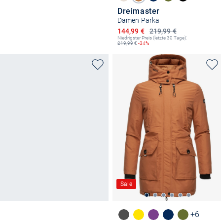
Dreimaster
Damen Parka
Ermäßigter Preis
144,99 €
219,99 €
Niedrigster Preis (letzte 30 Tage):
219,99
€
-34%
Sale
+6