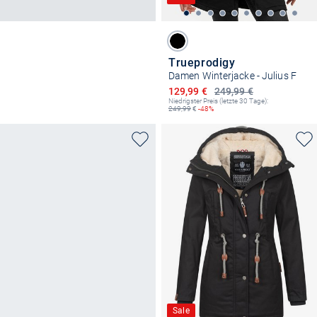
Trueprodigy
Damen Winterjacke - Julius F
Ermäßigter Preis
129,99 €
249,99 €
Niedrigster Preis (letzte 30 Tage):
249,99
€
-48%
Sale