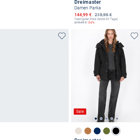
Dreimaster
Damen Parka
Ermäßigter Preis
144,99 €
219,99 €
Niedrigster Preis (letzte 30 Tage):
219,99
€
-34%
Sale