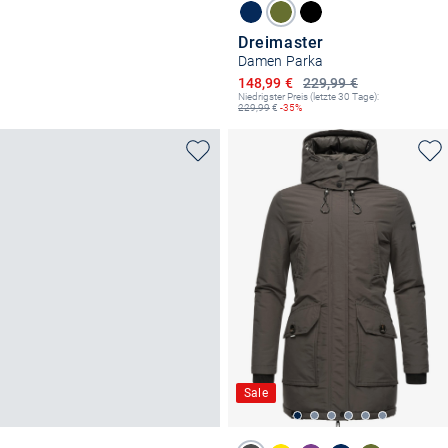
Dreimaster
Damen Parka
Ermäßigter Preis
148,99 €
229,99 €
Niedrigster Preis (letzte 30 Tage):
229,99
€
-35%
Sale