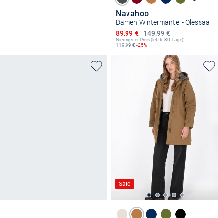
Navahoo
Damen Wintermantel - Olessaa
Ermäßigter Preis
89,99 €
149,99 €
Niedrigster Preis (letzte 30 Tage):
119,99
€
-25%
Sale