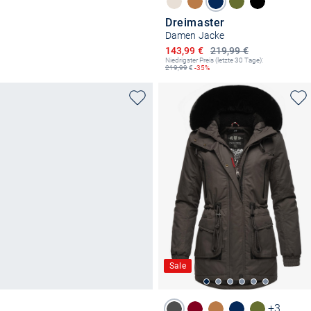
Dreimaster
Damen Jacke
Ermäßigter Preis
143,99 €
219,99 €
Niedrigster Preis (letzte 30 Tage):
219,99
€
-35%
Sale
+3