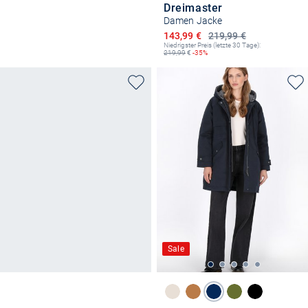
Dreimaster
Damen Jacke
Ermäßigter Preis
143,99 €
219,99 €
Niedrigster Preis (letzte 30 Tage):
219,99
€
-35%
Sale