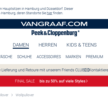
n Hauptsitzen in Hamburg und Düsseldorf. Dieser
 Hamburg, deren Standorte Sie
hier
finden.
DAMEN
HERREN
KIDS & TEENS
ÄSCHE
SCHUHE
ACCESSOIRES
MARKEN
PREMIUM
 Lieferung und Retoure mit unserem Friends CLUB
Kontaktier
FINAL SALE
bis zu 50% auf viele
Styles
llover
Wollpullover