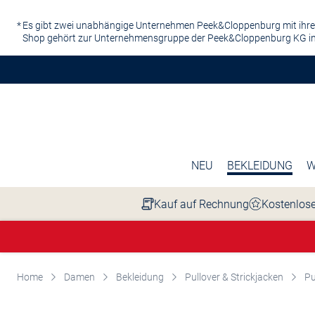
Zum Hauptinhalt springen
Es gibt zwei unabhängige Unternehmen Peek&Cloppenburg mit ihre
Shop gehört zur Unternehmensgruppe der Peek&Cloppenburg KG in
NEU
BEKLEIDUNG
W
Kauf auf Rechnung
Kostenlose
Home
Damen
Bekleidung
Pullover & Strickjacken
Pu