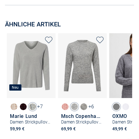
ÄHNLICHE ARTIKEL
Neu
+7
+6
Marie Lund
Msch Copenhagen
OXMO
Damen Strickpullover
Damen Strickpullover mit Alpakaateil - MSCHFestina Hope
59,99 €
69,99 €
49,99 €