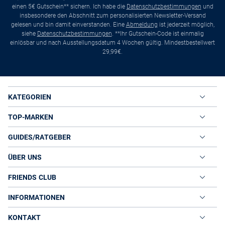
einen 5€ Gutschein** sichern. Ich habe die
Datenschutzbestimmungen
und
insbesondere den Abschnitt zum personalisierten Newsletter-Versand
gelesen und bin damit einverstanden. Eine
Abmeldung
ist jederzeit möglich,
siehe
Datenschutzbestimmungen
. **Ihr Gutschein-Code ist einmalig
einlösbar und nach Ausstellungsdatum 4 Wochen gültig. Mindestbestellwert
29,99€.
KATEGORIEN
TOP-MARKEN
GUIDES/RATGEBER
ÜBER UNS
FRIENDS CLUB
INFORMATIONEN
KONTAKT