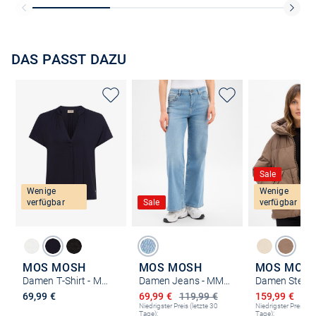
DAS PASST DAZU
Sale
Wenige
Wenige
verfügbar
Sale
verfügbar
MOS MOSH
MOS MOSH
MOS MOS
Damen T-Shirt - MMShira
Damen Jeans - MMDara Salute
Ermäßigter Preis
Ermäßigter P
69,99 €
69,99 €
119,99 €
159,99 €
219
Niedrigster Preis (letzte 30
Niedrigster Preis (le
Tage):
Tage):