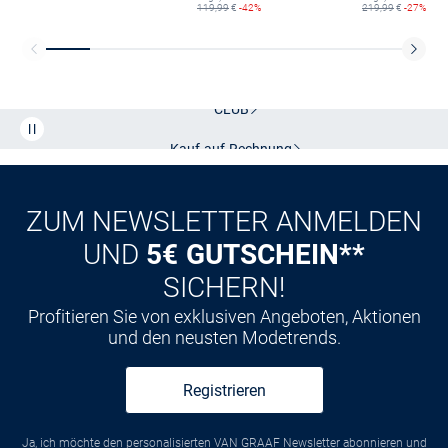
119,99
€
-42%
219,99
€
-27%
Kostenlose Lieferung und Retoure mit unserem Friends
CLUB
Kauf auf
Rechnung
ZUM NEWSLETTER ANMELDEN
UND
5€ GUTSCHEIN**
SICHERN!
Profitieren Sie von exklusiven Angeboten, Aktionen
und den neusten Modetrends.
Registrieren
Ja, ich möchte den personalisierten VAN GRAAF Newsletter abonnieren und