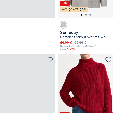
Sale
Wenige verfügbar
Someday
Damen Strickpullover mit Wolle - Tiola detail
Ermäßigter Preis
69,99 €
99,99 €
Niedrigster Preis (letzte 30 Tage):
99,99
€
-30%