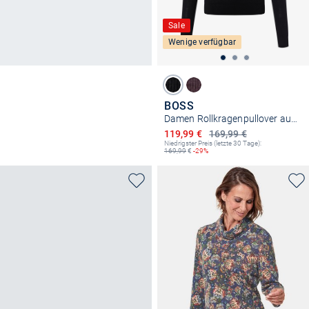
Sale
Wenige verfügbar
BOSS
Damen Rollkragenpullover aus Schurwolle - Frizani
Ermäßigter Preis
119,99 €
169,99 €
Niedrigster Preis (letzte 30 Tage):
169,99
€
-29%