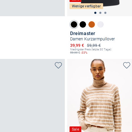
Wenige verfügbar
Dreimaster
Damen Kurzarmpullover
Ermäßigter Preis
39,99 €
59,99 €
Niedrigster Preis (letzte 30 Tage):
59,99
€
-33%
Sale