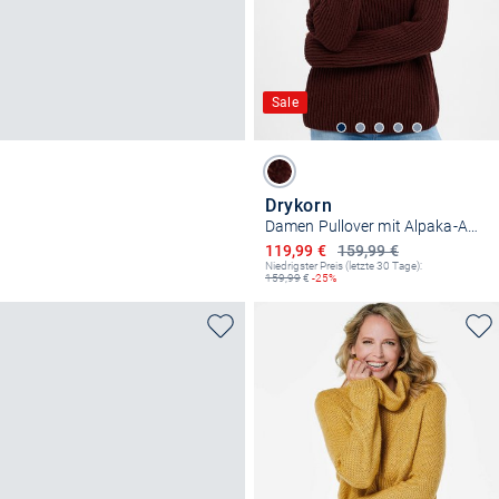
Sale
Drykorn
Damen Pullover mit Alpaka-Anteil - Arwen
Ermäßigter Preis
119,99 €
159,99 €
Niedrigster Preis (letzte 30 Tage):
159,99
€
-25%