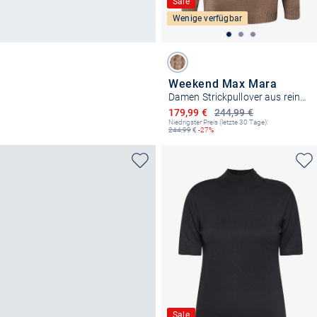
Sale
Wenige verfügbar
Weekend Max Mara
Damen Strickpullover aus reiner Schurwolle - Borgia
Ermäßigter Preis
179,99 €
244,99 €
Niedrigster Preis (letzte 30 Tage):
244,99
€
-27%
Sale