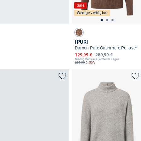
Sale
Wenige verfügbar
IPURI
Damen Pure Cashmere Pullover
Ermäßigter Preis
129,99 €
259,99 €
Niedrigster Preis (letzte 30 Tage):
259,99
€
-50%