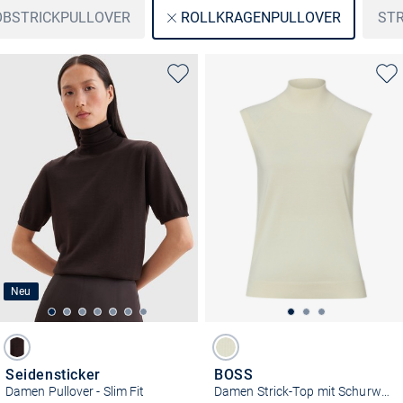
BSTRICKPULLOVER
STR
ROLLKRAGENPULLOVER
Neu
Seidensticker
BOSS
Damen Pullover - Slim Fit
Damen Strick-Top mit Schurwoll-Anteil - Fipini