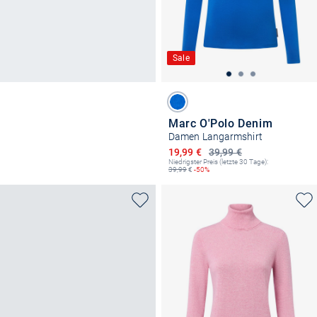
Sale
Marc O'Polo Denim
Damen Langarmshirt
Ermäßigter Preis
19,99 €
39,99 €
Niedrigster Preis (letzte 30 Tage):
39,99
€
-50%