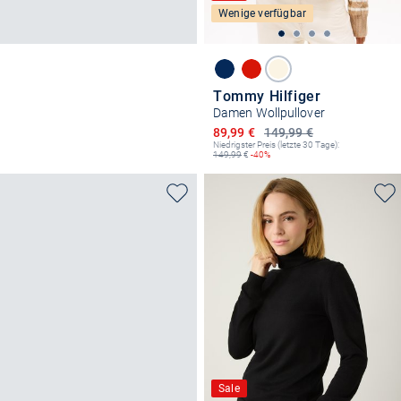
Wenige verfügbar
Tommy Hilfiger
Damen Wollpullover
Ermäßigter Preis
89,99 €
149,99 €
Niedrigster Preis (letzte 30 Tage):
149,99
€
-40%
Sale