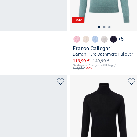
Sale
+5
Franco Callegari
Damen Pure Cashmere Pullover
Ermäßigter Preis
119,99 €
149,99 €
Niedrigster Preis (letzte 30 Tage):
149,99
€
-20%