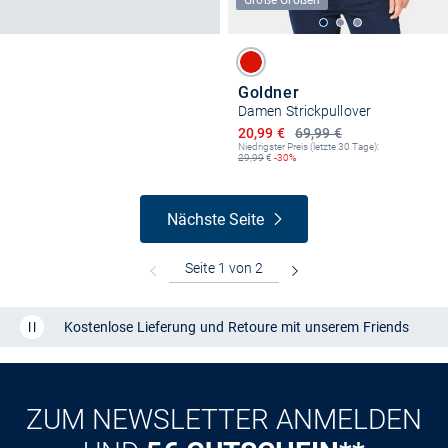
Große Größen
Goldner
Damen Strickpullover
Ermäßigter Preis
20,99 €
69,99 €
Niedrigster Preis (letzte 30 Tage):
29,99
€
-30%
Nächste Seite
Kostenlose Lieferung und Retoure mit unserem Friends
CLUB
Kauf auf
Rechnung
ZUM NEWSLETTER ANMELDEN