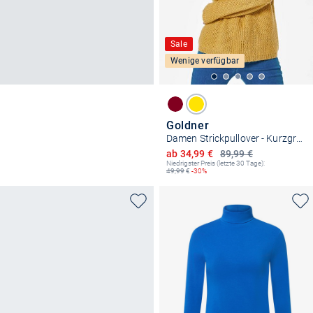
Sale
Wenige verfügbar
Goldner
Damen Strickpullover - Kurzgröße
Ermäßigter Preis
ab 34,99 €
89,99 €
Niedrigster Preis (letzte 30 Tage):
49,99
€
-30%