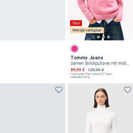
Sale
Wenige verfügbar
Tommy Jeans
Damen Strickpullover mit Wollanteil
Ermäßigter Preis
89,99 €
129,99 €
Niedrigster Preis (letzte 30 Tage):
129,99
€
-31%