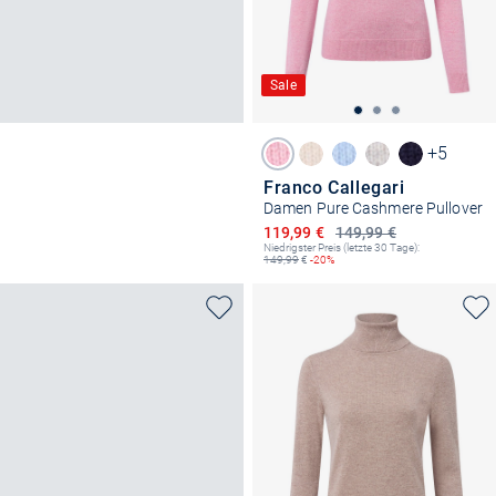
Sale
+5
Franco Callegari
Damen Pure Cashmere Pullover
Ermäßigter Preis
119,99 €
149,99 €
Niedrigster Preis (letzte 30 Tage):
149,99
€
-20%