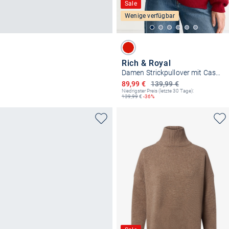
Sale
Wenige verfügbar
Rich & Royal
Damen Strickpullover mit Cashmere-Anteil
Ermäßigter Preis
89,99 €
139,99 €
Niedrigster Preis (letzte 30 Tage):
139,99
€
-36%