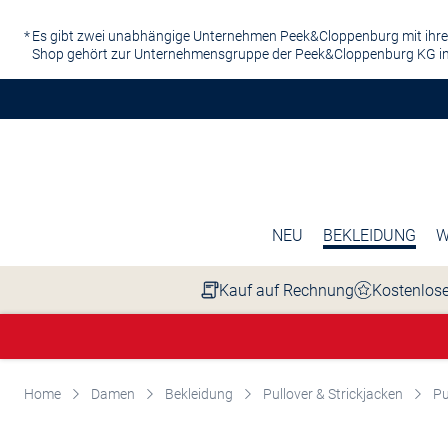
Zum Hauptinhalt springen
Es gibt zwei unabhängige Unternehmen Peek&Cloppenburg mit ihre
Shop gehört zur Unternehmensgruppe der Peek&Cloppenburg KG in
NEU
BEKLEIDUNG
W
Kauf auf Rechnung
Kostenlose
Home
Damen
Bekleidung
Pullover & Strickjacken
Pu