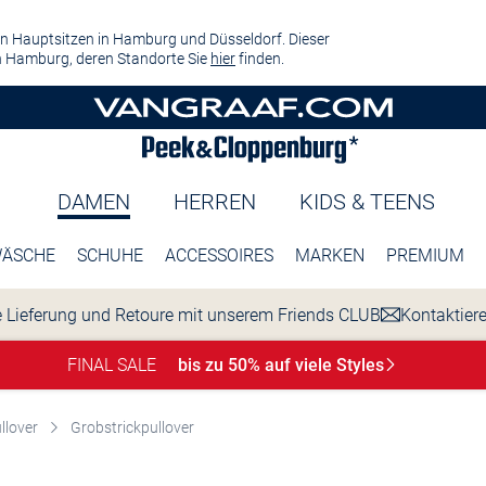
n Hauptsitzen in Hamburg und Düsseldorf. Dieser
 Hamburg, deren Standorte Sie
hier
finden.
DAMEN
HERREN
KIDS & TEENS
ÄSCHE
SCHUHE
ACCESSOIRES
MARKEN
PREMIUM
 Lieferung und Retoure mit unserem Friends CLUB
Kontaktier
FINAL SALE
bis zu 50% auf viele
Styles
llover
Grobstrickpullover