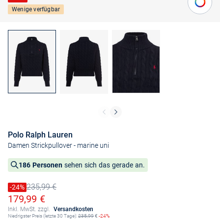
Wenige verfügbar
Polo Ralph Lauren
Damen Strickpullover
- marine uni
186 Personen
sehen sich das gerade an.
235,99 €
Preis reduziert um
-24%
Alter Preis
Ermäßigter Preis
179,99 €
Inkl. MwSt. zzgl.
Versandkosten
Niedrigster Preis (letzte 30 Tage):
235,99
€
-24%