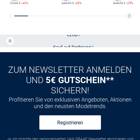
79,99
€
-40%
249,99
€
-28%
345,99
€
-25%
Kostenlose Lieferung und Retoure mit unserem Friends
CLUB
Kauf auf
Rechnung
ZUM NEWSLETTER ANMELDEN
UND
5€ GUTSCHEIN**
SICHERN!
Profitieren Sie von exklusiven Angeboten, Aktionen
und den neusten Modetrends.
Registrieren
Ja, ich möchte den personalisierten VAN GRAAF Newsletter abonnieren und