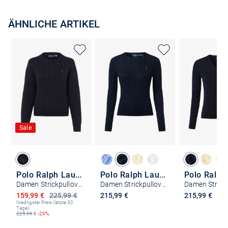
ÄHNLICHE ARTIKEL
Sale
Polo Ralph Lauren
Polo Ralph Lauren
Damen Strickpullover
Damen Strickpullover
Ermäßigter Preis
159,99 €
225,99 €
215,99 €
215,99 €
Niedrigster Preis (letzte 30
Tage):
225,99
€
-29%