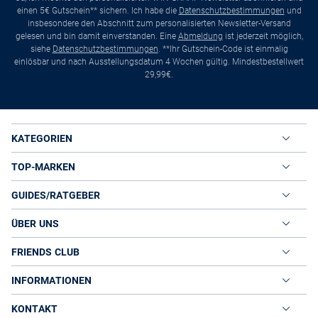
einen 5€ Gutschein** sichern. Ich habe die
Datenschutzbestimmungen
und
insbesondere den Abschnitt zum personalisierten Newsletter-Versand
gelesen und bin damit einverstanden. Eine
Abmeldung
ist jederzeit möglich,
siehe
Datenschutzbestimmungen
. **Ihr Gutschein-Code ist einmalig
einlösbar und nach Ausstellungsdatum 4 Wochen gültig. Mindestbestellwert
29,99€.
KATEGORIEN
TOP-MARKEN
GUIDES/RATGEBER
ÜBER UNS
FRIENDS CLUB
INFORMATIONEN
KONTAKT