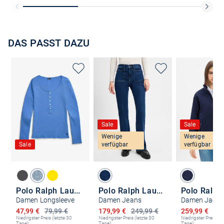
DAS PASST DAZU
Sale
Sale
Wenige
Wenige
Sale
verfügbar
verfügbar
Polo Ralph Lauren
Polo Ralph Lauren
Damen Longsleeve
Damen Jeans
Damen Jacke
Ermäßigter Preis
Ermäßigter Preis
Ermäßigter P
47,99 €
79,99 €
179,99 €
249,99 €
259,99 €
345
Niedrigster Preis (letzte 30
Niedrigster Preis (letzte 30
Niedrigster Preis (le
Tage):
Tage):
Tage):