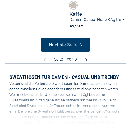
Kaffe
Damen Casual Hose KAgitte Elastische Taille
49,99 €
Nächste Seite
SWEATHOSEN FÜR DAMEN - CASUAL UND TRENDY
Vorbei sind die Zeiten, als Sweathosen für Damen ausschließlich
der heimischen Couch oder dem Fitnessstudio vorbehalten waren.
Wer modisch auf der Überholspur sein will, trägt bequeme
Sweatpants im Alltag genauso selbstbewusst wie im Club. Beim
Sport sind Sweathosen für Frauen schon immer unsere Nummer
eins. Der weiche Sweatstoff fühlt bei schweißtreibenden Workouts
angenehm auf der Haut an und die weite Passform schenkt
Bewegungsfreiheit. Geht's zum Joggen schlüpfen wir einfach in
Sweathosen für Damen und runden sie mit
, Damen
Tanktop