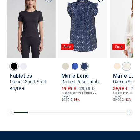
Sale
Sale
Fabletics
Marie Lund
Marie Lun
Damen Sport-Shirt
Damen Rüschenbluse
Damen Strick
Ermäßigter Preis
Ermäßigter P
44,99 €
19,99 €
29,99 €
39,99 €
79,9
Niedrigster Preis (letzte 30
Niedrigster Preis (le
Tage):
Tage):
29,99
€
-33%
59,99
€
-33%