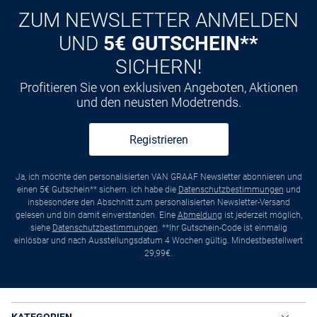
ZUM NEWSLETTER ANMELDEN
UND
5€ GUTSCHEIN**
SICHERN!
Profitieren Sie von exklusiven Angeboten, Aktionen
und den neusten Modetrends.
Registrieren
Ja, ich möchte den personalisierten VAN GRAAF Newsletter abonnieren und
einen 5€ Gutschein** sichern. Ich habe die
Datenschutzbestimmungen
und
insbesondere den Abschnitt zum personalisierten Newsletter-Versand
gelesen und bin damit einverstanden. Eine
Abmeldung
ist jederzeit möglich,
siehe
Datenschutzbestimmungen
. **Ihr Gutschein-Code ist einmalig
einlösbar und nach Ausstellungsdatum 4 Wochen gültig. Mindestbestellwert
29,99€.
KATEGORIEN