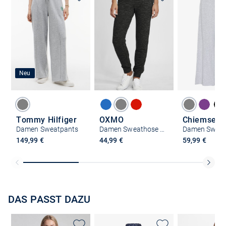
Neu
Tommy Hilfiger
OXMO
Chiemsee
Damen Sweatpants
Damen Sweathose - OXBenita
Damen Sweat
149,99 €
44,99 €
59,99 €
DAS PASST DAZU