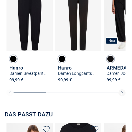
Neu
Hanro
Hanro
ARMEDAN
Damen Sweatpants - Yoga
Damen Longpants - Yoga
Damen Joggi
99,99 €
90,99 €
99,99 €
DAS PASST DAZU