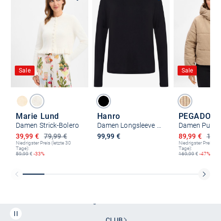
Sale
Sale
Marie Lund
Hanro
PEGADOR
Damen Strick-Bolero
Damen Longsleeve - Yoga
Ermäßigter Preis
Ermäßigter P
39,99 €
79,99 €
99,99 €
89,99 €
169,
Niedrigster Preis (letzte 30
Niedrigster Preis (le
Tage):
Tage):
59,99
€
-33%
169,99
€
-47%
Kostenlose Lieferung und Retoure mit unserem Friends