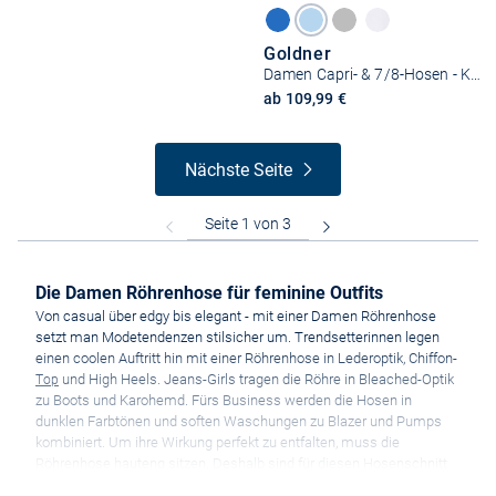
Goldner
Damen Capri- & 7/8-Hosen - Kurzgröße
ab 109,99 €
Nächste Seite
Die Damen Röhrenhose für feminine Outfits
Von casual über edgy bis elegant - mit einer Damen Röhrenhose
setzt man Modetendenzen stilsicher um. Trendsetterinnen legen
einen coolen Auftritt hin mit einer Röhrenhose in Lederoptik, Chiffon-
und High Heels. Jeans-Girls tragen die Röhre in Bleached-Optik
Top
zu Boots und Karohemd. Fürs Business werden die Hosen in
dunklen Farbtönen und soften Waschungen zu Blazer und Pumps
kombiniert. Um ihre Wirkung perfekt zu entfalten, muss die
Röhrenhose hauteng sitzen. Deshalb sind für diesen Hosenschnitt
auch die Bezeichnungen Skinny bzw. Slim Fit geläufig. Damit der